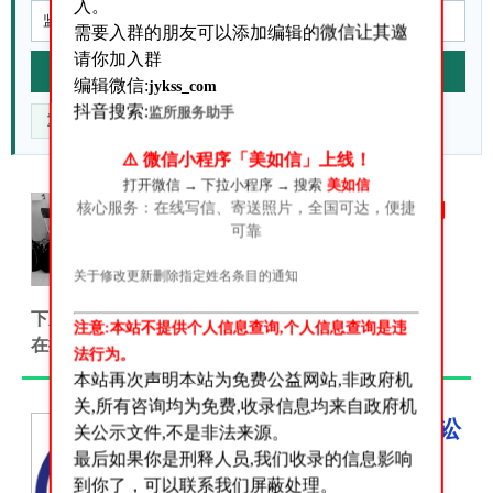
入。
需要入群的朋友可以添加编辑的微信让其邀
请你加入群
站内搜索
编辑微信:
jykss_com
抖音搜索:
监所服务助手
重点核对什么
官方来源在哪
信息不准咋办
⚠️ 微信小程序「美如信」上线！
打开微信 → 下拉小程序 → 搜索
美如信
答:关于我们是做什么的
核心服务：在线写信、寄送照片，全国可达，便捷
可靠
关于我们是做什么的？很多朋
友添加我们微信号之后多会问
关于修改更新删除指定姓名条目的通知
这个问题!这里我来统一答复一
下从我们的网站名字大家应该可以看得出来.我们是给
注意:本站不提供个人信息查询,个人信息查询是违
在押人员、服刑人员、刑满释放人员...
法行为。
本站再次声明本站为免费公益网站,非政府机
关,所有咨询均为免费,收录信息均来自政府机
中华人民共和国刑事诉讼
关公示文件,不是非法来源。
最后如果你是刑释人员,我们收录的信息影响
法
到你了，可以联系我们屏蔽处理。