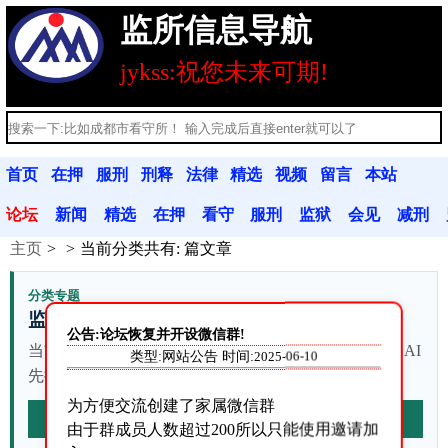
监所信息导航
jykss:祝您未来可期!
首页
在押
服刑
刑释
法律
精选
视频
留言
本站
人员
人员
人员
法规
文章
分享
本
公告
论坛
新闻
精选
在押
看守
服刑
监狱
会见
减刑
主页
当前分类共有:
篇文章
动态
文章
人员
联系
人员
联系
信息
假释
分类专题
监所信息
公告:论坛恢复并开设微信群!
当前列表有 站内资料。不确定从哪篇开始时，可以让 AI
类型:网站公告 时间:
2025-06-10
先按本站资料整理查询路径。
为方便交流创建了家属微信群
AI梳理本页
由于群成员人数超过200所以只能使用邀请加