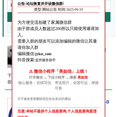
公告:论坛恢复并开设微信群!
类型:网站公告 时间:
2025-06-10
站内搜索
为方便交流创建了家属微信群
由于群成员人数超过200所以只能使用邀请加
重点核对什么
官方来源在哪
信息不准咋办
入。
需要入群的朋友可以添加编辑的微信让其邀
请你加入群
答:关于我们是做什么的
编辑微信:
jykss_com
关于我们是做什么的？很多朋
抖音搜索:
监所服务助手
友添加我们微信号之后多会问
这个问题!这里我来统一答复一
⚠️ 微信小程序「美如信」上线！
下从我们的网站名字大家应该可以看得出来.我们是给
打开微信 → 下拉小程序 → 搜索
美如信
在押人员、服刑人员、刑满释放人员...
核心服务：在线写信、寄送照片，全国可达，便捷
可靠
关于修改更新删除指定姓名条目的通知
四川省雷马屏监狱2025-0
8-01减刑假释人员名单
注意:本站不提供个人信息查询,个人信息查询是违