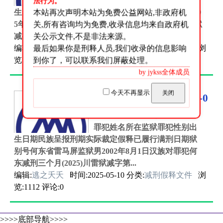
罪犯姓名所在监狱罪犯性别出
法行为。
生日期民族呈报刑期狱别号赵黎柯省雷马屏监狱男200
本站再次声明本站为免费公益网站,非政府机
5年4月28日汉族对罪犯赵黎柯减刑四个月(2025)川雷狱
关,所有咨询均为免费,收录信息均来自政府机
减字第504号李仔月布省雷...
关公示文件,不是非法来源。
编辑:
逃之夭夭
最后如果你是刑释人员,我们收录的信息影响
时间:2025-08-06 分类:
减刑假释文件
浏
览:2 评论:0
到你了，可以联系我们屏蔽处理。
by jykss全体成员
今天不再显示
关闭
四川省雷马屏监狱2025-0
5-07减刑假释人员名单
罪犯姓名所在监狱罪犯性别出
生日期民族呈报刑期实际裁定假释已履行满刑日期狱
别号何东省雷马屏监狱男2002年8月1日汉族对罪犯何
东减刑三个月(2025)川雷狱减字第...
编辑:
逃之夭夭
时间:2025-05-10 分类:
减刑假释文件
浏
览:1112 评论:0
>>>>底部导航>>>>