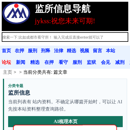
监所信息导航
jykss:祝您未来可期!
首页
在押
服刑
刑释
法律
精选
视频
留言
本站
人员
人员
人员
法规
文章
分享
本
公告
论坛
新闻
精选
在押
看守
服刑
监狱
会见
减刑
主页
当前分类共有:
篇文章
动态
文章
人员
联系
人员
联系
信息
假释
分类专题
监所信息
当前列表有 站内资料。不确定从哪篇开始时，可以让 AI
先按本站资料整理查询路径。
AI梳理本页