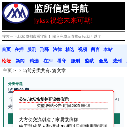
监所信息导航
jykss:祝您未来可期!
首页
在押
服刑
刑释
法律
精选
视频
留言
本站
人员
人员
人员
法规
文章
分享
本
公告
论坛
新闻
精选
在押
看守
服刑
监狱
会见
减刑
主页
当前分类共有:
篇文章
动态
文章
人员
联系
人员
联系
信息
假释
分类专题
监所信息
公告:论坛恢复并开设微信群!
当前列表有 站内资料。不确定从哪篇开始时，可以让 AI
类型:网站公告 时间:
2025-06-10
先按本站资料整理查询路径。
AI梳理本页
为方便交流创建了家属微信群
由于群成员人数超过200所以只能使用邀请加