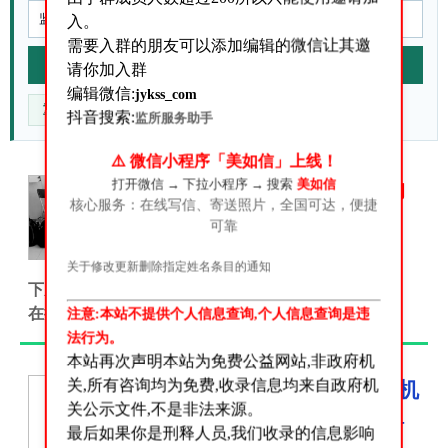
入。
需要入群的朋友可以添加编辑的微信让其邀
站内搜索
请你加入群
编辑微信:
jykss_com
重点核对什么
官方来源在哪
信息不准咋办
抖音搜索:
监所服务助手
⚠️ 微信小程序「美如信」上线！
打开微信 → 下拉小程序 → 搜索
美如信
答:关于我们是做什么的
核心服务：在线写信、寄送照片，全国可达，便捷
关于我们是做什么的？很多朋
可靠
友添加我们微信号之后多会问
这个问题!这里我来统一答复一
关于修改更新删除指定姓名条目的通知
下从我们的网站名字大家应该可以看得出来.我们是给
在押人员、服刑人员、刑满释放人员...
注意:本站不提供个人信息查询,个人信息查询是违
法行为。
本站再次声明本站为免费公益网站,非政府机
关,所有咨询均为免费,收录信息均来自政府机
盗窃、抢夺、毁灭国家机
关公示文件,不是非法来源。
关公文、证件、印章罪-
最后如果你是刑释人员,我们收录的信息影响