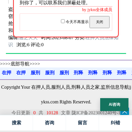
刑法条目第280条1款
到你了，可以联系我们屏蔽处理。
盗窃、抢夺、毁灭国家机关公文、证件、印章罪盗
by jykss全体成员
窃、抢夺、毁灭国家机关公文、证件、印章罪盗窃、
今天不再显示
关闭
抢夺、毁灭国家机关公文、证件、印章罪中华人民共
和国刑法司法解释构成要件...
编辑:
逃之夭夭
时间:2023-08-07 分类:
在押人员法律知
识
浏览:6 评论:0
>>>>底部导航>>>>
在押
在押
服刑
服刑
服刑
刑释
刑释
刑释
刑释
百科
指南
百科
判决
故事
百科
就业
感悟
疏导
Copyright Your 在押人员,服刑人员,刑释人员之家,监所信息导航|j
ykss.com Rights Reserved.
AI咨询
今日更新
0
共
10128
文章
陇ICP备2023001240号-1
甘公网安备62122202000144号
搜索
咨询
留言
纠错
网站地图:
sitemap
sitemap-1