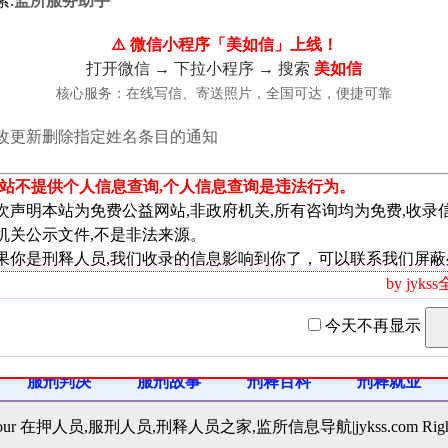
索:
监所服务助手
⚠️ 微信小程序「美如信」上线！
是做什么的
打开微信 → 下拉小程序 → 搜索
美如信
的？很多朋友添加我们微信号之后多会问这个问题!这里我来统一
核心服务：在线写信、寄送照片，全国可达，便捷可靠
在押人员、服刑人员、刑满释放人员...
改更新删除指定姓名条目的通知
、有害食品罪-刑法条目第144条
本站不提供个人信息查询,个人信息查询是违法行为。
次声明本站为免费公益网站,非政府机关,所有咨询均为免费,收录
有害食品罪生产、销售有毒、有害食品罪生产、销售有毒、有害
机关公示文件,不是非法来源。
食品安全标准而经营生产销售有毒有...
果你是刑释人员,我们收录的信息影响到你了，可以联系我们屏蔽
2023-07-01 分类:
在押人员法律知识
浏览:6 评论:0
by jyk
第一页
1
没有了
今天不再显示
服刑判决
服刑故事
刑释百科
刑释就业
t Your 在押人员,服刑人员,刑释人员之家,监所信息导航|jykss.com Rights 