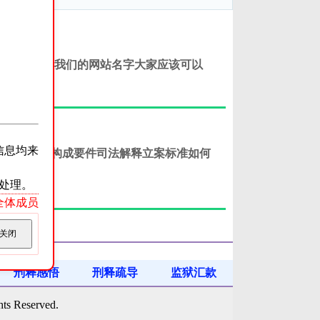
答复一下从我们的网站名字大家应该可以
信息均来
食品罪定义构成要件司法解释立案标准如何
处理。
ss全体成员
关闭
刑释感悟
刑释疏导
监狱汇款
Reserved.