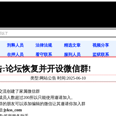
!
刑释人员
法律法规
精选文章
视频分享
在押人员
看守联系
服刑人员
监狱联系
书信往来
案例分析
通缉令
告:论坛恢复并开设微信群!
类型:网站公告 时间:
2025-06-10
，可以让 AI 先按本站资料整理查询路径。
交流创建了家属微信群
成员人数超过200所以只能使用邀请加入。
群的朋友可以添加编辑的微信让其邀请你加入群
信:
jykss_com
办