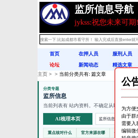
监所信息导航
jykss:祝您未来可期
首页
在押人员
服刑人员
论坛
新闻动态
精选文章
主页
当前分类共有:
篇文章
刑释人员
满刑名单
法律法规
公
分类专题
监所信息
当前列表有 站内资料。不确定从哪篇开始时
为方便
由于群
AI梳理本页
需要入
编辑微
重点核对什么
官方来源在哪
信息不准咋