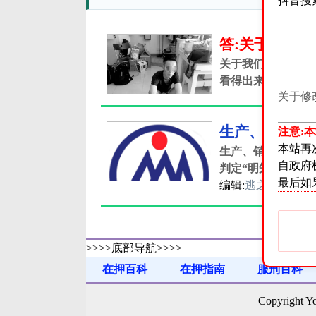
抖音搜
答:关于我们
关于我们是做什么
看得出来.我们是给
关于修
生产、销售有毒
注意:
本站再
生产、销售有毒、
自政府
判定“明知”不符合
最后如
编辑:
逃之夭夭
时间:
>>>>底部导航>>>>
在押百科
在押指南
服刑百科
满刑名单
法律法规
书信往来
Copyrigh