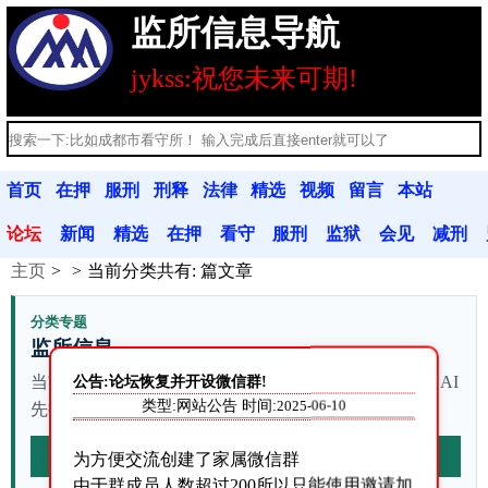
监所信息导航
jykss:祝您未来可期!
首页
在押
服刑
刑释
法律
精选
视频
留言
本站
人员
人员
人员
法规
文章
分享
本
公告
论坛
新闻
精选
在押
看守
服刑
监狱
会见
减刑
主页
当前分类共有:
篇文章
动态
文章
人员
联系
人员
联系
信息
假释
分类专题
监所信息
公告:论坛恢复并开设微信群!
当前列表有 站内资料。不确定从哪篇开始时，可以让 AI
类型:网站公告 时间:
2025-06-10
先按本站资料整理查询路径。
AI梳理本页
为方便交流创建了家属微信群
由于群成员人数超过200所以只能使用邀请加