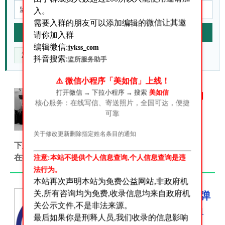
入。
需要入群的朋友可以添加编辑的微信让其邀
站内搜索
请你加入群
编辑微信:
jykss_com
重点核对什么
官方来源在哪
信息不准咋办
抖音搜索:
监所服务助手
⚠️ 微信小程序「美如信」上线！
打开微信 → 下拉小程序 → 搜索
美如信
答:关于我们是做什么的
核心服务：在线写信、寄送照片，全国可达，便捷
关于我们是做什么的？很多朋
可靠
友添加我们微信号之后多会问
这个问题!这里我来统一答复一
关于修改更新删除指定姓名条目的通知
下从我们的网站名字大家应该可以看得出来.我们是给
在押人员、服刑人员、刑满释放人员...
注意:本站不提供个人信息查询,个人信息查询是违
法行为。
本站再次声明本站为免费公益网站,非政府机
关,所有咨询均为免费,收录信息均来自政府机
非法持有、私藏枪支、弹
关公示文件,不是非法来源。
药罪-刑法条目第128条1
最后如果你是刑释人员,我们收录的信息影响