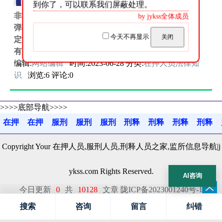
款
到你了，可以联系我们屏蔽处理。
非法持有、私藏枪支、弹药罪非法持有、私藏枪支、
by jykss全体成员
弹药罪非法持有、私藏枪支、弹药罪定义中国刑法规
今天不再显示
关闭
定司法解释构成要件罪与非罪的区分相关说明非法持
有、私藏枪支、弹药罪量...
编辑:
网站编辑
时间:2023-06-28 分类:
在押人员法律知
识
浏览:6 评论:0
>>>>底部导航>>>>
在押
在押
服刑
服刑
服刑
刑释
刑释
刑释
刑释
百科
指南
百科
判决
故事
百科
就业
感悟
疏导
Copyright Your 在押人员,服刑人员,刑释人员之家,监所信息导航|j
ykss.com Rights Reserved.
AI咨询
今日更新
0
共
10128
文章
陇ICP备2023001240号-1
甘公网安备62122202000144号
搜索
咨询
留言
纠错
网站地图:
sitemap
sitemap-1