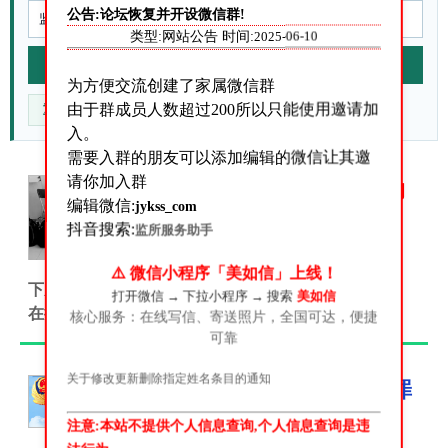
公告:论坛恢复并开设微信群!
类型:网站公告 时间:
2025-06-10
站内搜索
为方便交流创建了家属微信群
由于群成员人数超过200所以只能使用邀请加
重点核对什么
官方来源在哪
信息不准咋办
入。
需要入群的朋友可以添加编辑的微信让其邀
请你加入群
答:关于我们是做什么的
编辑微信:
jykss_com
关于我们是做什么的？很多朋
抖音搜索:
监所服务助手
友添加我们微信号之后多会问
这个问题!这里我来统一答复一
⚠️ 微信小程序「美如信」上线！
下从我们的网站名字大家应该可以看得出来.我们是给
打开微信 → 下拉小程序 → 搜索
美如信
在押人员、服刑人员、刑满释放人员...
核心服务：在线写信、寄送照片，全国可达，便捷
可靠
关于修改更新删除指定姓名条目的通知
[教程]广东省各个监狱罪
犯信息查询指南
注意:本站不提供个人信息查询,个人信息查询是违