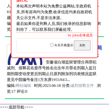
广东省各个监狱如何查询服刑
法行为。
人员信息单位名称：广东省监狱管理局联系电话：020-
本站再次声明本站为免费公益网站,非政府机
8384 4395邮政编码：510050联系住址：广东省广州市
关,所有咨询均为免费,收录信息均来自政府机
越秀区监狱管理局大院...
关公示文件,不是非法来源。
编辑:
网站编辑
最后如果你是刑释人员,我们收录的信息影响
时间:2023-06-19 分类:
监狱联系方式
浏
览:15 评论:0
到你了，可以联系我们屏蔽处理。
by jykss全体成员
今天不再显示
关闭
安徽省白湖监狱管理分局
2023-6-12减刑假释公示
安徽省白湖监狱管理分局罪犯
减刑、假释花名册序号姓名出生年月罪名刑期入监日
期刑期变动变更后刑期止日原判附加刑功表情况监狱
意见中院编号备注1方东屏1955/04/2...
编辑:
网站编辑
时间:2023-06-18 分类:
减刑假释文件
浏
览:17 评论:0
>>>>底部导航>>>>