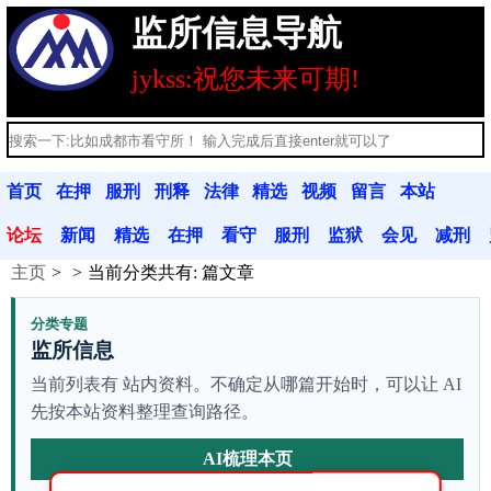
监所信息导航
jykss:祝您未来可期!
首页
在押
服刑
刑释
法律
精选
视频
留言
本站
人员
人员
人员
法规
文章
分享
本
公告
论坛
新闻
精选
在押
看守
服刑
监狱
会见
减刑
主页
当前分类共有:
篇文章
动态
文章
人员
联系
人员
联系
信息
假释
分类专题
监所信息
当前列表有 站内资料。不确定从哪篇开始时，可以让 AI
先按本站资料整理查询路径。
AI梳理本页