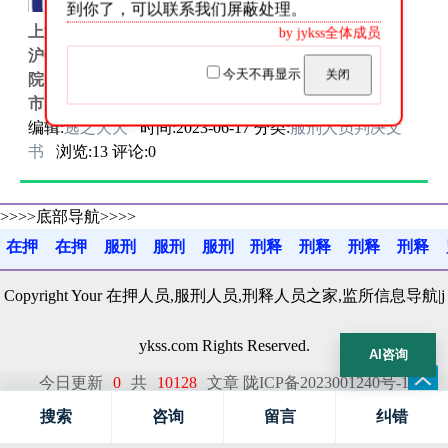
973号
到你了，可以联系我们屏蔽处理。
上海市浦东新区人民法院刑事判决书案号：（2023）
by jykss全体成员
沪0115刑初973号公诉机关上海市浦东新区人民检察
今天不再显示
关闭
院。被告人马婥婧，女，1955年4月12日出生于上海
市，X...
编辑:
逃之夭夭
时间:2023-06-17 分类:
服刑人员判决文
书
浏览:13 评论:0
>>>>底部导航>>>>
在押
在押
服刑
服刑
服刑
刑释
刑释
刑释
刑释
百科
指南
百科
判决
故事
百科
就业
感悟
疏导
Copyright Your 在押人员,服刑人员,刑释人员之家,监所信息导航|j
ykss.com Rights Reserved.
AI咨询
今日更新
0
共
10128
文章
陇ICP备2023001240号-1
甘公网安备62122202000144号
搜索
咨询
留言
纠错
网站地图:
sitemap
sitemap-1