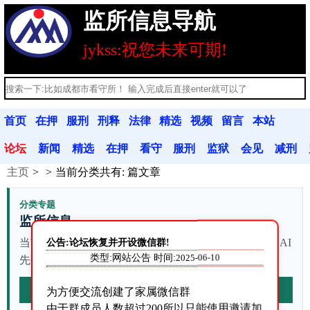
监所信息导航
jykss:祝您未来可期!
首页
在押
服刑
刑释
法律
精选
视频
留言
本站
人员
人员
人员
法规
文章
分享
本
公告
论坛
新闻
精选
在押
看守
服刑
监狱
会见
减刑
主页
当前分类共有:
篇文章
动态
文章
人员
联系
人员
联系
信息
假释
分类专题
监所信息
公告:论坛恢复并开设微信群!
当前列表有 站内资料。不确定从哪篇开始时，可以让 AI
类型:网站公告 时间:
2025-06-10
先按本站资料整理查询路径。
AI梳理本页
为方便交流创建了家属微信群
由于群成员人数超过200所以只能使用邀请加