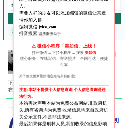
入。
需要入群的朋友可以添加编辑的微信让其邀
站内搜索
请你加入群
编辑微信:
jykss_com
重点核对什么
官方来源在哪
信息不准咋办
抖音搜索:
监所服务助手
⚠️ 微信小程序「美如信」上线！
打开微信 → 下拉小程序 → 搜索
美如信
答:关于我们是做什么的
核心服务：在线写信、寄送照片，全国可达，便捷
关于我们是做什么的？很多朋
可靠
友添加我们微信号之后多会问
这个问题!这里我来统一答复一
关于修改更新删除指定姓名条目的通知
下从我们的网站名字大家应该可以看得出来.我们是给
在押人员、服刑人员、刑满释放人员...
注意:本站不提供个人信息查询,个人信息查询是违
法行为。
本站再次声明本站为免费公益网站,非政府机
关,所有咨询均为免费,收录信息均来自政府机
上海最高法院刑事判决
关公示文件,不是非法来源。
书--（2023）沪0115刑初
最后如果你是刑释人员,我们收录的信息影响