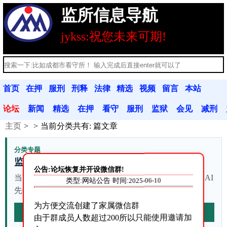
监所信息导航
jykss:祝您未来可期!
首页
在押
服刑
刑释
法律
精选
视频
留言
本站
人员
人员
人员
法规
文章
分享
本
公告
论坛
新闻
精选
在押
看守
服刑
监狱
会见
减刑
主页
当前分类共有:
篇文章
动态
文章
人员
联系
人员
联系
信息
假释
分类专题
监所信息
公告:论坛恢复并开设微信群!
当前列表有 站内资料。不确定从哪篇开始时，可以让 AI
类型:网站公告 时间:
2025-06-10
先按本站资料整理查询路径。
为方便交流创建了家属微信群
AI梳理本页
由于群成员人数超过200所以只能使用邀请加