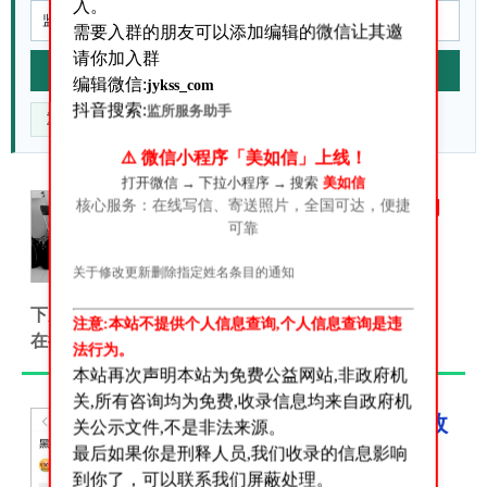
入。
需要入群的朋友可以添加编辑的微信让其邀
请你加入群
站内搜索
编辑微信:
jykss_com
抖音搜索:
监所服务助手
重点核对什么
官方来源在哪
信息不准咋办
⚠️ 微信小程序「美如信」上线！
打开微信 → 下拉小程序 → 搜索
美如信
答:关于我们是做什么的
核心服务：在线写信、寄送照片，全国可达，便捷
可靠
关于我们是做什么的？很多朋
友添加我们微信号之后多会问
关于修改更新删除指定姓名条目的通知
这个问题!这里我来统一答复一
下从我们的网站名字大家应该可以看得出来.我们是给
注意:本站不提供个人信息查询,个人信息查询是违
在押人员、服刑人员、刑满释放人员...
法行为。
本站再次声明本站为免费公益网站,非政府机
关,所有咨询均为免费,收录信息均来自政府机
2023-6-16-取保候审的故
关公示文件,不是非法来源。
最后如果你是刑释人员,我们收录的信息影响
事-隐藏犯罪
到你了，可以联系我们屏蔽处理。