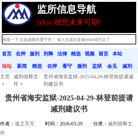
监所信息导航
jykss:祝您未来可期!
首页
在押
服刑
刑释
法律
精选
视频
留言
本站
人员
人员
人员
法规
文章
分享
本
公告
论坛
新闻
精选
在押
看守
服刑
监狱
会见
减刑
主页
减刑假释文
贵州省海安监狱-2025-04-29-林登前提请减
动态
文章
人员
联系
人员
联系
信息
假释
件
刑建议书
贵州省海安监狱-2025-04-29-林登前提请
减刑建议书
作者：
逃之夭夭
时间：2026-03-29
分类：
减刑假释文
件