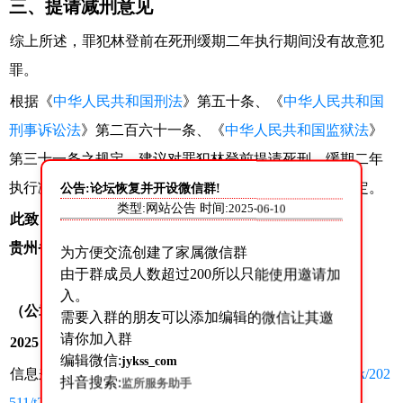
三、提请减刑意见
综上所述，罪犯林登前在死刑缓期二年执行期间没有故意犯
罪。
根据《
中华人民共和国刑法
》第五十条、《
中华人民共和国
刑事诉讼法
》第二百六十一条、《
中华人民共和国监狱法
》
第三十一条之规定，建议对罪犯林登前提请死刑、缓期二年
执行减为无期徒刑，剥夺政治权利终身不变，特提请裁定。
公告:论坛恢复并开设微信群!
类型:网站公告 时间:
2025-06-10
此致
贵州省高级人民法院
为方便交流创建了家属微信群
由于群成员人数超过200所以只能使用邀请加
入。
（公章）
需要入群的朋友可以添加编辑的微信让其邀
请你加入群
2025 年 4 月 29 日
编辑微信:
jykss_com
信息来源：
http://jyglj.guizhou.gov.cn/ha/zwgk/xxgkml/ywgk/202
抖音搜索:
监所服务助手
511/t20251112_88936805.html