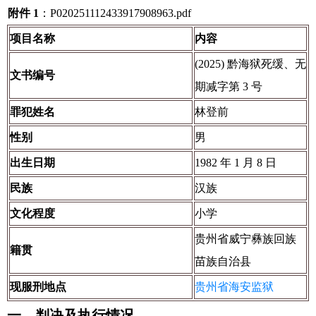
附件 1
：P020251112433917908963.pdf
项目名称
内容
(2025) 黔海狱死缓、无
文书编号
期减字第 3 号
罪犯姓名
林登前
性别
男
出生日期
1982 年 1 月 8 日
民族
汉族
文化程度
小学
贵州省威宁彝族回族
籍贯
苗族自治县
现服刑地点
贵州省海安监狱
一、判决及执行情况