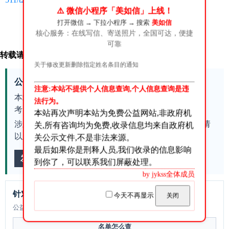
⚠️ 微信小程序「美如信」上线！
打开微信 → 下拉小程序 → 搜索
美如信
󰄼
赞
0
󰄯
分享
赏
核心服务：在线写信、寄送照片，全国可达，便捷
可靠
转载请注明来源:
https://jykss.com/post/9979.html
关于修改更新删除指定姓名条目的通知
公益提示
注意:本站不提供个人信息查询,个人信息查询是违
本站整理公开信息和用户反馈，内容仅供公益查询参
法行为。
考，不代表官方答复。
本站再次声明本站为免费公益网站,非政府机
涉及会见、汇款、减刑假释、案件进展等具体事务，请
关,所有咨询均为免费,收录信息均来自政府机
以主管机关、原公告或专业律师意见为准。
关公示文件,不是非法来源。
最后如果你是刑释人员,我们收录的信息影响
发现错误，提交纠错
到你了，可以联系我们屏蔽处理。
by jykss全体成员
针对本文继续问
今天不再显示
关闭
公益咨询
名单怎么查