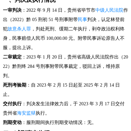
一审判决
：2022 年 9 月 14 日，贵州省毕节市
中级人民法院
作
出（2022）黔 05 刑初 51 号刑事附带
民事
判决，认定林登前
犯
故意杀人罪
，判处死刑、缓期二年执行，剥夺政治权利终
身，民事赔偿人民币 100,000.00 元。附带民事诉讼原告人不
服，提出上诉。
二审裁定
：2023 年 1 月 20 日，贵州省高级人民法院作出（20
22）黔刑终 284 号刑事附带民事裁定，驳回上诉，维持原
判。
死刑考验期
：自 2023 年 2 月 15 日起至 2025 年 2 月 14 日
止。
交付执行
：判决发生法律效力后，于 2023 年 3 月 17 日交付
贵州省
海安监狱
执行。
刑期变动
：服刑期间执行刑期变动情况：无。