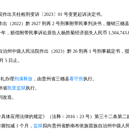
民检察院作出天柱检刑变诉〔2023〕01 号变更起诉决定书。
法院作出（2022）黔 2627 刑再 2 号刑事附带民事判决书，撤销三穗县人
赔偿附带民事诉讼原告人杨胜菊经济损失人民币 1,504,743.8
族侗族自治州中级人民法院作出（2023）黔 26 刑再 1 号刑事裁定
7 月 5 日止。
犯杨礼办理
刑满释放
，由贵州省三穗县
看守所
执行。
贵州省
凯里监狱
执行。
刑改造。
件具体应用法律的规定》（法释﹝2016﹞23 号）第三十二条第
扣减 1 个月，
监狱
拟向贵州省黔南布依族苗族自治州中级人