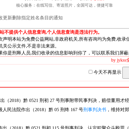
核心服务：在线写信、寄送照片，全国可达，便捷可靠
改更新删除指定姓名条目的通知
院作出（2017）黔 0521 刑初 215 号刑事判决。
本站不提供个人信息查询,个人信息查询是违法行为。
（二年）、聚众斗殴罪（一年三个月）。
次声明本站为免费公益网站,非政府机关,所有咨询均为免费,收录
金二千元。
机关公示文件,不是非法来源。
果你是刑释人员,我们收录的信息影响到你了，可以联系我们屏蔽
毕节市中级人民法院作出（2017）黔 05 刑终 531 号刑事裁定，驳回
by jyk
今天不再显示
作出（2017）黔 0521 刑初 325 号刑事判决，认定犯
非法拘禁罪
（
。
作出（2018）黔 0521 刑初 27 号刑事附带民事判决，赔偿董用才经济损
级人民法院作出（2018）黔 05 刑终 167 号
刑事判决书
，维持对
法院作出（2018）黔 0521 刑初 115 号刑事判决，认定犯聚众斗殴