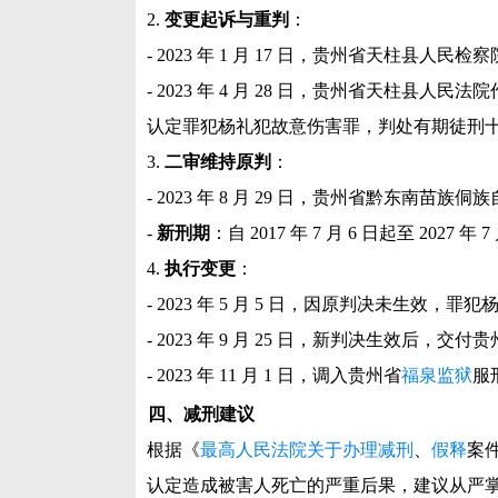
2.
变更起诉与重判
：
- 2023 年 1 月 17 日，贵州省天柱县人
- 2023 年 4 月 28 日，贵州省天柱县人民
认定罪犯杨礼犯故意伤害罪，判处有期徒刑十年，
3.
二审维持原判
：
- 2023 年 8 月 29 日，贵州省黔东南苗
-
新刑期
：自 2017 年 7 月 6 日起至 2027 年 
4.
执行变更
：
- 2023 年 5 月 5 日，因原判决未生效，罪
- 2023 年 9 月 25 日，新判决生效后，交付
- 2023 年 11 月 1 日，调入贵州省
福泉监狱
服
四、减刑建议
根据《
最高人民法院关于办理减刑
、
假释
案
认定造成被害人死亡的严重后果，建议从严掌握