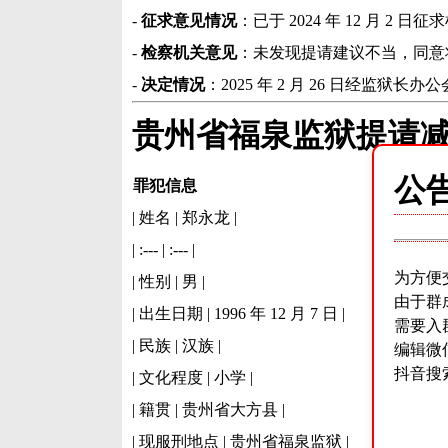
-
征求意见情况
：已于 2024 年 12 月 2 
-
检察机关意见
：未发现提请建议不当，同意
-
决定情况
：2025 年 2 月 26 日经
贵州省福泉监狱提请减刑
公
罪犯信息
| 姓名 | 郑永龙 |
| :--- | :--- |
为方便
| 性别 | 男 |
由于群
| 出生日期 | 1996 年 12 月 7 日 |
需要入
| 民族 | 汉族 |
编辑微
抖音搜
| 文化程度 | 小学 |
| 籍贯 | 贵州省大方县 |
| 现服刑地点 | 贵州省福泉监狱 |