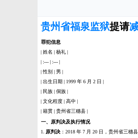
贵州省福泉监狱
提请
罪犯信息
| 姓名 | 杨礼 |
| :--- | :--- |
| 性别 | 男 |
| 出生日期 | 1999 年 6 月 2 日 |
| 民族 | 侗族 |
| 文化程度 | 高中 |
| 籍贯 | 贵州省三穗县 |
一、原判决及执行情况
1.
原判决
：2018 年 7 月 20 日，贵州省三穗