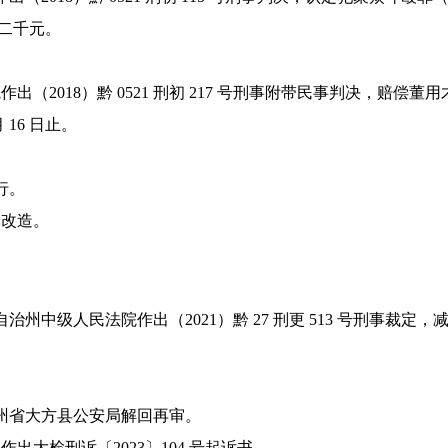
金二千元。
作出（2018）黔 0521 刑初 217 号刑事附带民事判决，赔偿董用才 137
 月 16 日止。
行。
服刑改造。
苗族自治州中级人民法院作出（2021）黔 27 刑更 513 号刑事裁定，减
罪被贵州省大方县公安局解回再审。
察院作出大检刑诉〔2023〕104 号起诉书。