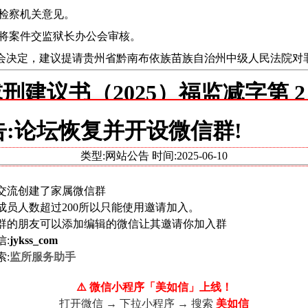
日征求检察机关意见。
将案件交监狱长办公会审核。
监狱长办公会决定，建议提请贵州省黔南布依族苗族自治州中级人民法院
建议书（2025）福监减字第 2
告:论坛恢复并开设微信群!
类型:网站公告 时间:
2025-06-10
交流创建了家属微信群
成员人数超过200所以只能使用邀请加入。
群的朋友可以添加编辑的微信让其邀请你加入群
信:
jykss_com
索:
监所服务助手
⚠️ 微信小程序「美如信」上线！
打开微信 → 下拉小程序 → 搜索
美如信