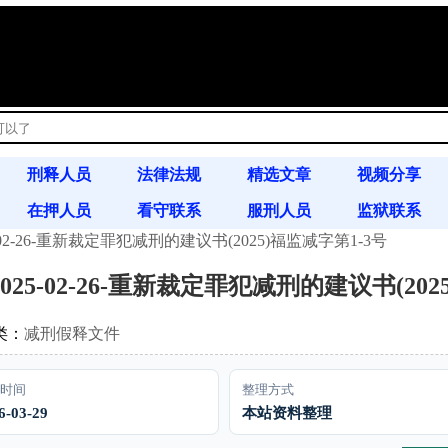
!
刑释人员
法律法规
精选文章
视频分享
在押人员
看守联系
服刑人员
监狱联系
02-26-重新裁定罪犯减刑的建议书(2025)福监减字第1-3号
书信往来
案例分析
通缉令
25-02-26-重新裁定罪犯减刑的建议书(202
类：
减刑假释文件
时间
整理方式
6-03-29
本站资料整理