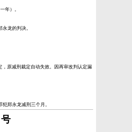
罪（一年）。
持对郑永龙的判决。
规定，原减刑裁定自动失效。因再审改判认定漏
对罪犯郑永龙减刑三个月。
 号