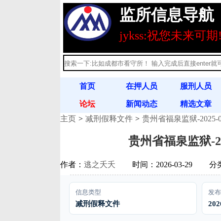
监所信息导航
jykss:祝您未来可期
首页
在押人员
服刑人员
论坛
新闻动态
精选文章
主页
减刑假释文件
贵州省福泉监狱-2025-
刑释人员
满刑名单
法律法规
贵州省福泉监狱-20
作者：
逃之夭夭
时间：2026-03-29
分
信息类型
发布
减刑假释文件
202