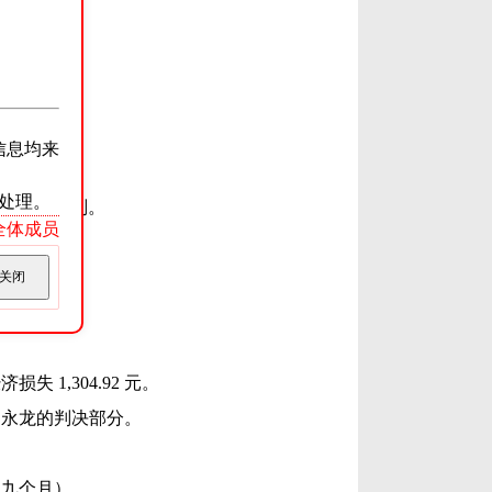
信息均来
处理。
上诉，维持原判。
ss全体成员
二年）。
关闭
失 1,304.92 元。
郑永龙的判决部分。
罪（九个月）。