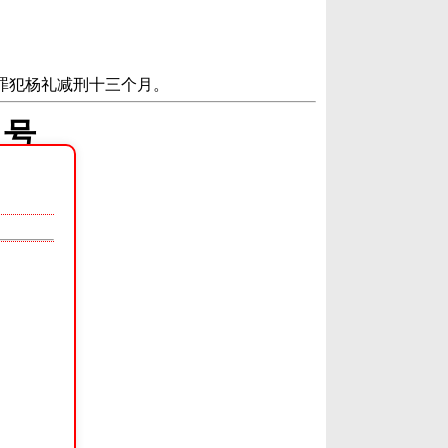
对罪犯杨礼减刑十三个月。
 号