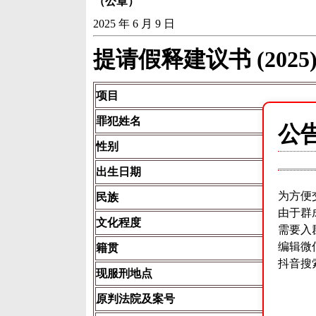
（公章）
2025 年 6 月 9 日
提请假释建议书 (2025
项目
罪犯姓名
公
性别
出生日期
为方便
民族
由于群
文化程度
需要入
编辑微
籍贯
抖音搜
现服刑地点
原判法院及案号