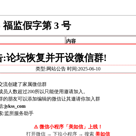
) 福监假字第 3 号
内容
郭伟
告:论坛恢复并开设微信群!
男
类型:网站公告 时间:
2025-06-10
1999 年 4 月 5 日
交流创建了家属微信群
苗族
成员人数超过200所以只能使用邀请加入。
初中
群的朋友可以添加编辑的微信让其邀请你加入群
信:
jykss_com
贵州省纳雍县
索:
监所服务助手
贵州省
福泉监狱
⚠️ 微信小程序「美如信」上线！
贵州省纳雍县人民法院（2022）黔 0
打开微信 → 下拉小程序 → 搜索
美如信