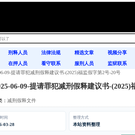
!
刑释人员
法律法规
精选文章
视频分享
在押人员
看守联系
服刑人员
监狱联系
06-09-提请罪犯减刑假释建议书-(2025)福监假字第2号-20号
书信往来
案例分析
通缉令
5-06-09-提请罪犯减刑假释建议书-(2025
类：
减刑假释文件
时间
整理方式
6-03-28
本站资料整理