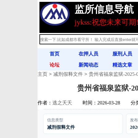
监所信息导航
jykss:祝您未来可期
首页
在押人员
服刑人员
论坛
新闻动态
精选文章
主页
减刑假释文件
贵州省福泉监狱-2025-
刑释人员
满刑名单
法律法规
贵州省福泉监狱-202
作者：
逃之夭夭
时间：2026-03-28
分
信息类型
发布
减刑假释文件
202