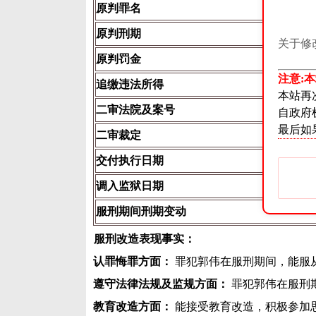
原判罪名
原判刑期
关于修
原判罚金
注意:
追缴违法所得
本站再
二审法院及案号
自政府
最后如
二审裁定
交付执行日期
调入监狱日期
服刑期间刑期变动
服刑改造表现事实：
认罪悔罪方面：
罪犯郭伟在服刑期间，能服
遵守法律法规及监规方面：
罪犯郭伟在服刑
教育改造方面：
能接受教育改造，积极参加思