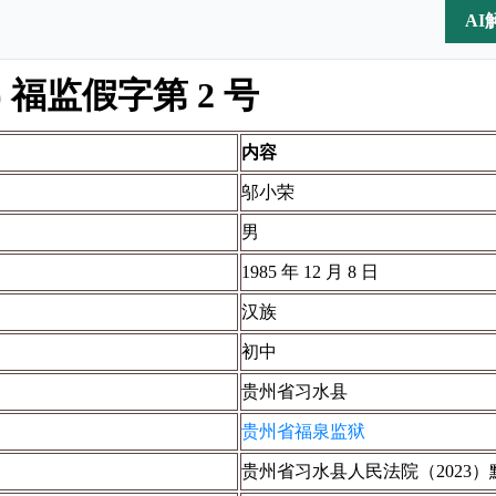
AI
5) 福监假字第 2 号
内容
邬小荣
男
1985 年 12 月 8 日
汉族
初中
贵州省习水县
贵州省福泉监狱
贵州省习水县人民法院（2023）黔 0