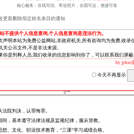
诈骗罪
、偷越国境罪
核心服务：在线写信、寄送照片，全国可达，便捷可靠
数罪并罚，决定执行有期徒刑三
改更新删除指定姓名条目的通知
人民币 39000 元
本站不提供个人信息查询,个人信息查询是违法行为。
人民币 8000 元
次声明本站为免费公益网站,非政府机关,所有咨询均为免费,收录
贵州省毕节市中级人民法院（2022）
机关公示文件,不是非法来源。
果你是刑释人员,我们收录的信息影响到你了，可以联系我们屏蔽
驳回上诉，维持原判
by jyk
2023 年 4 月 17 日
今天不再显示
2023 年 4 月 17 日
无
从法院判决，认罪悔罪。
期间，基本遵守法律法规及监规纪律，服从管教。
想、文化、职业技术教育，“三课”学习成绩合格。