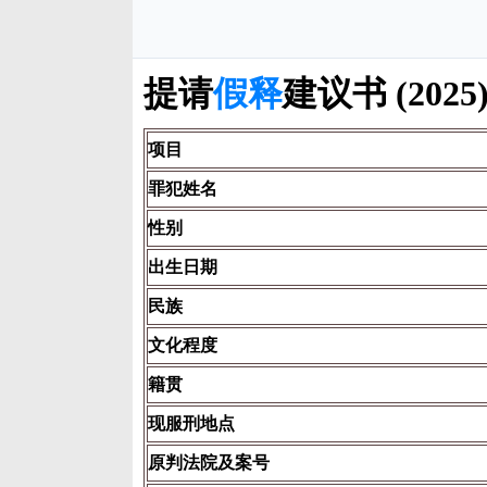
提请
假释
建议书 (202
项目
罪犯姓名
性别
出生日期
民族
文化程度
籍贯
现服刑地点
原判法院及案号