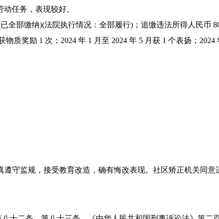
劳动任务，表现较好。
元 (已全部缴纳)(法院执行情况：全部履行)；追缴违法所得人民币 800
2 月获物质奖励 1 次；2024 年 1 月至 2024 年 5 月获 1 个表扬；202
真遵守监规，接受教育改造，确有悔改表现。社区矫正机关同意
第八十二条、第八十三条，《中华人民共和国刑事诉讼法》第二