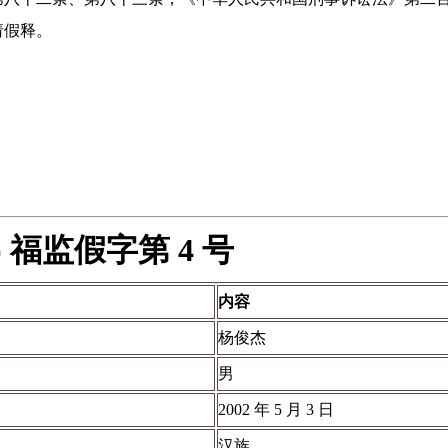
请假释。
) 福监假字第 4 号
内容
杨俊杰
男
2002 年 5 月 3 日
汉族