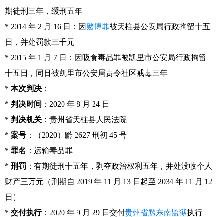
期徒刑三年，缓刑五年
* 2014 年 2 月 16 日：因
赌博罪
被天柱县公安局行政拘留十五
日，并处罚款三千元
* 2015 年 1 月 7 日：因吸食毒品罪被凯里市公安局行政拘留
十五日，同日被凯里市公安局责令社区戒毒三年
*
本次判决
：
*
判决时间
：2020 年 8 月 24 日
*
判决机关
：贵州省天柱县人民法院
*
案号
：（2020）黔 2627 刑初 45 号
*
罪名
：运输毒品罪
*
刑罚
：有期徒刑十五年，剥夺政治权利五年，并处没收个人
财产三万元（刑期自 2019 年 11 月 13 日起至 2034 年 11 月 12
日）
*
交付执行
：2020 年 9 月 29 日交付
贵州省黔东南监狱
执行