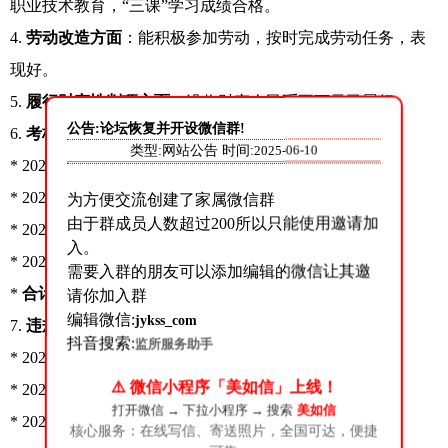
职业技术教育，“三课”学习成绩合格。
4.
劳动改造方面
：能积极参加劳动，按时完成劳动任务，表
现好。
5.
履行财产性判项方面
：没收财产人民币五万元已履行。
公告:论坛恢复并开设微信群!
6.
考核奖励情况
：
类型:网站公告 时间:
2025-06-10
* 2023 年 1 月至 2023 年 6 月：获 1 个表扬
* 2023 年 7 月至 2023 年 12 月：获 1 个表扬
为方便交流创建了家属微信群
由于群成员人数超过200所以只能使用邀请加
* 2024 年 1 月至 2024 年 6 月：获物质奖励 1 次
入。
* 2024 年 7 月至 2024 年 12 月：获 1 个表扬
需要入群的朋友可以添加编辑的微信让其邀
*
合计
：3 个表扬、1 个物质奖励
请你加入群
编辑微信:
jykss_com
7.
违规及扣分情况
：
抖音搜索:
监所服务助手
* 2024 年 5 月 17 日：值星期间打瞌睡扣 8 分
⚠️ 微信小程序「美如信」上线！
* 2024 年 6 月：未按规定时间上厕所扣 2 分
打开微信 → 下拉小程序 → 搜索
美如信
* 2025 年 6 月：不按规定时间作息扣 2 分
核心服务：在线写信、寄送照片，全国可达，便捷