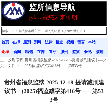
监所信息导航
jykss:祝您未来可期!
首页
在押
服刑
刑释
法律
精选
视频
留言
本站
人员
人员
人员
法规
文章
分享
本
公告
论坛
新闻
精选
在押
看守
服刑
监狱
会见
减刑
主
减刑假释
贵州省福泉监狱-2025-12-18-提请减刑建议书—(2
动态
文章
人员
联系
人员
联系
信息
假释
页
文件
025)福监减字第416号——第533号
贵州省福泉监狱-2025-12-18-提请减刑建
议书—(2025)福监减字第416号——第53
3号