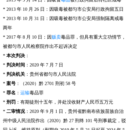
* 2013 年 10 月 26 日：因吸毒被都匀市公安局行政拘留五日
* 2013 年 10 月 31 日：因吸毒被都匀市公安局强制隔离戒毒
两年
* 2017 年 8 月 10 日：因
贩卖
毒品罪，但具有重大立功情节，
被都匀市人民检察院作出不起诉决定
*
本次判决
：
*
判决时间
：2020 年 7 月 7 日
*
判决机关
：贵州省都匀市人民法院
*
案号
：（2020）黔 2701 刑初 58 号
*
罪名
：
运输
毒品罪
*
刑罚
：有期徒刑十五年，并处没收财产人民币五万元
*
二审情况
：2020 年 9 月 1 日，贵州省黔南布依族苗族自治
州中级人民法院作出（2020）黔 27 刑终 101 号刑事裁定，驳
回上诉，维持原判（刑期自 2019 年 5 月 21 日起至 2034 年 5