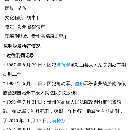
| 民族 | 苗族 |
| 文化程度 | 初中 |
| 籍贯 | 贵州省都匀市 |
| 现服刑地点 | 贵州省福泉监狱 |
原判决及执行情况
*
过往刑罚记录
：
* 1987 年 8 月 29 日：因犯
盗窃罪
被独山县人民法院判处有期
徒刑二年
* 1990 年 6 月 12 日：因犯抢劫罪、
盗窃
罪被贵州省黔南布依
族苗族自治州中级人民法院判处死刑
* 1990 年 7 月 31 日：贵州省高级人民法院改判舒鹏犯盗窃
罪、抢劫罪，判处死刑，缓期二年执行，后减为有期徒刑，
于 2010 年 11 月 17 日
刑满释放
* 2013 年 5 月 14 日：因吸食
毒品
被行政拘留后转社区戒毒