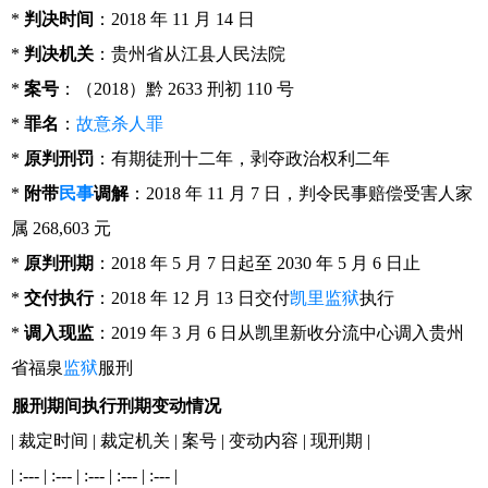
*
判决时间
：2018 年 11 月 14 日
*
判决机关
：贵州省从江县人民法院
*
案号
：（2018）黔 2633 刑初 110 号
*
罪名
：
故意杀人罪
*
原判刑罚
：有期徒刑十二年，剥夺政治权利二年
*
附带
民事
调解
：2018 年 11 月 7 日，判令民事赔偿受害人家
属 268,603 元
*
原判刑期
：2018 年 5 月 7 日起至 2030 年 5 月 6 日止
*
交付执行
：2018 年 12 月 13 日交付
凯里监狱
执行
*
调入现监
：2019 年 3 月 6 日从凯里新收分流中心调入贵州
省福泉
监狱
服刑
服刑期间执行刑期变动情况
| 裁定时间 | 裁定机关 | 案号 | 变动内容 | 现刑期 |
| :--- | :--- | :--- | :--- | :--- |