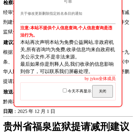
可靠
检察机关审查意见
经审查，我院认为，罪犯舒鹏符合提请减刑条件，但提请减
关于修改更新删除指定姓名条目的通知
刑建议幅度不当，建议其减刑幅度从严掌握，同意将案件交
注意:本站不提供个人信息查询,个人信息查询是违
监狱长办公会审核。
法行为。
本站再次声明本站为免费公益网站,非政府机
建议减刑内容
关,所有咨询均为免费,收录信息均来自政府机
根据《中华人民共和国刑法》第七十八条第一款、第七十九
关公示文件,不是非法来源。
条、《中华人民共和国刑事诉讼法》第二百七十三条、《中
最后如果你是刑释人员,我们收录的信息影响
到你了，可以联系我们屏蔽处理。
华人民共和国监狱法》第二十九条之规定，建议对罪犯舒鹏
by jykss全体成员
提请减去有期徒刑六个月。
今天不再显示
关闭
致送单位
黔南布依族苗族自治州中级人民法院
日期
：2025 年 12 月 1 日
贵州省福泉监狱提请减刑建议