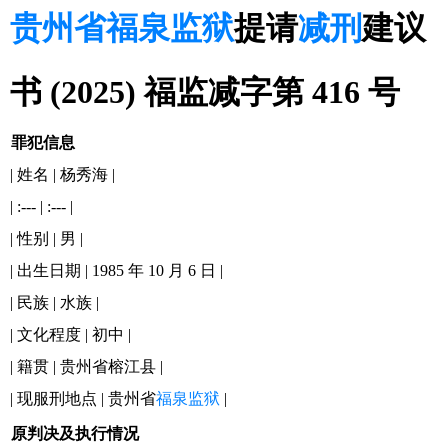
贵州省福泉监狱
提请
减刑
建议
书 (2025) 福监减字第 416 号
罪犯信息
| 姓名 | 杨秀海 |
| :--- | :--- |
| 性别 | 男 |
| 出生日期 | 1985 年 10 月 6 日 |
| 民族 | 水族 |
| 文化程度 | 初中 |
| 籍贯 | 贵州省榕江县 |
| 现服刑地点 | 贵州省
福泉监狱
|
原判决及执行情况