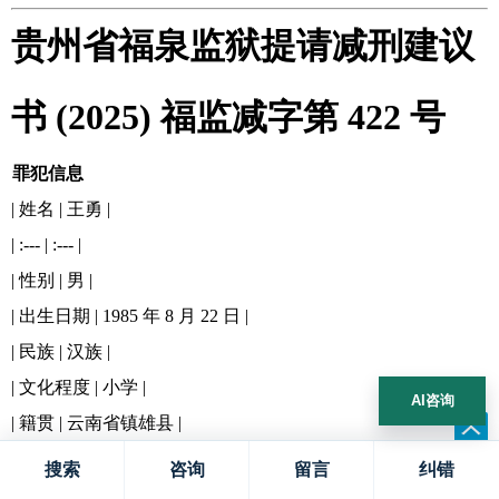
贵州省福泉监狱提请减刑建议
书 (2025) 福监减字第 422 号
罪犯信息
| 姓名 | 王勇 |
| :--- | :--- |
| 性别 | 男 |
| 出生日期 | 1985 年 8 月 22 日 |
| 民族 | 汉族 |
| 文化程度 | 小学 |
AI咨询
| 籍贯 | 云南省镇雄县 |
| 现服刑地点 | 贵州省福泉监狱 |
搜索
咨询
留言
纠错
刑事判决及执行情况