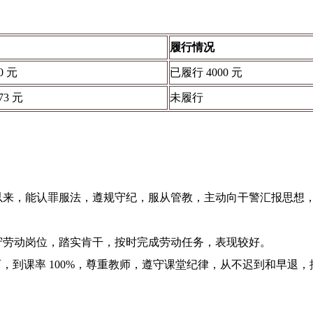
履行情况
0 元
已履行 4000 元
73 元
未履行
以来，能认罪服法，遵规守纪，服从管教，主动向干警汇报思想
守劳动岗位，踏实肯干，按时完成劳动任务，表现较好。
育，到课率 100%，尊重教师，遵守课堂纪律，从不迟到和早退
扬