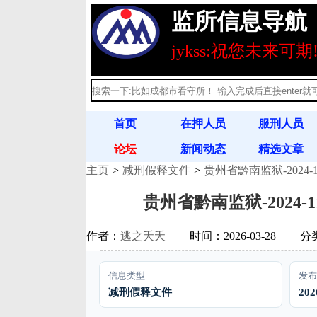
监所信息导航
jykss:祝您未来可期
首页
在押人员
服刑人员
论坛
新闻动态
精选文章
主页
减刑假释文件
贵州省黔南监狱-2024-
刑释人员
满刑名单
法律法规
贵州省黔南监狱-2024-
作者：
逃之夭夭
时间：2026-03-28
分
信息类型
发布
减刑假释文件
202