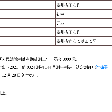
贵州省正安县
初中
无业
贵州省正安县
贵州省瓮安监狱四监区
人民法院判处有期徒刑三年，罚金 3000 元。
2021）黔 0324 刑初 144 号刑事判决，认定刘红犯
诈骗罪
，
 12 月 28 日交付执行。
 日止。