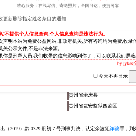
核心服务：在线写信、寄送照片，全国可达，便捷可靠
内容
余波
改更新删除指定姓名条目的通知
男
本站不提供个人信息查询,个人信息查询是违法行为。
1977 年 12 月 15 日
次声明本站为免费公益网站,非政府机关,所有咨询均为免费,收录
机关公示文件,不是非法来源。
汉族
果你是刑释人员,我们收录的信息影响到你了，可以联系我们屏蔽
贵州省余庆县
by jyk
小学
今天不再显示
个体经营者
贵州省余庆县
贵州省瓮安监狱四监区
作出（2019）黔 0329 刑初 7 号刑事判决，认定余波犯
诈骗
罪，判处