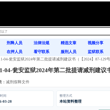
!
刑释人员
法律法规
精选文章
视频分享
在押人员
看守联系
服刑人员
监狱联系
11-04-瓮安监狱2024年第二批提请减刑建议书（【2024】87-129
书信往来
案例分析
通缉令
11-04-瓮安监狱2024年第二批提请减刑建议书（
类：
减刑假释文件
时间
整理方式
6-03-28
本站资料整理