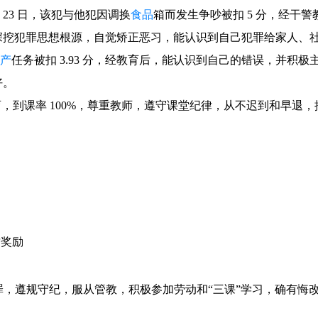
0 月 23 日，该犯与他犯因调换
食品
箱而发生争吵被扣 5 分，经干
深挖犯罪思想根源，自觉矫正恶习，能认识到自己犯罪给家人、
产
任务被扣 3.93 分，经教育后，能认识到自己的错误，并积
好。
育，到课率 100%，尊重教师，遵守课堂纪律，从不迟到和早退
扬
扬
物质奖励
罪，遵规守纪，服从管教，积极参加劳动和“三课”学习，确有悔