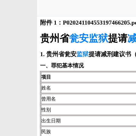
附件 1：P020241104553197466205.p
贵州省
瓮安监狱
提请
1. 贵州省瓮安
监狱
提请减刑建议书（2
一、罪犯基本情况
项目
姓名
曾用名
性别
出生日期
民族