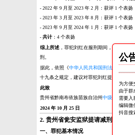
- 2022 年 9 月至 2023 年 2 月：获评 1 个表扬
- 2023 年 3 月至 2023 年 8 月：获评 1 个表扬
- 2023 年 9 月至 2024 年 1 月：获评 1 个表扬
-
共计
：4 个表扬
综上所述
，罪犯刘红在服刑期间，能认罪悔
公
刑。
据此，依照《
中华人民共和国刑法
》第七十
十九条之规定，建议对罪犯刘红提请减去有
为方便
此致
由于群
贵州省黔南布依族苗族自治州
中级人民法院
需要入
编辑微
2024 年 10 月 25 日
抖音搜
2. 贵州省瓮安监狱提请减刑建议书（2
一、罪犯基本情况