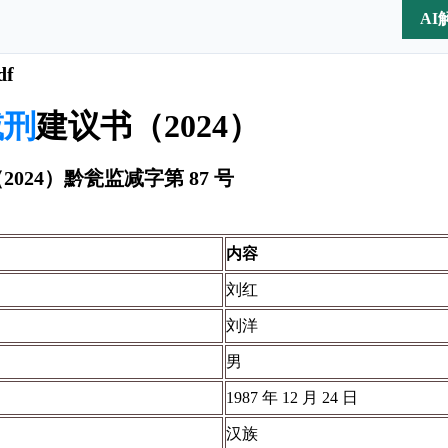
AI
df
减刑
建议书（2024）
024）黔瓮监减字第 87 号
内容
刘红
刘洋
男
1987 年 12 月 24 日
汉族