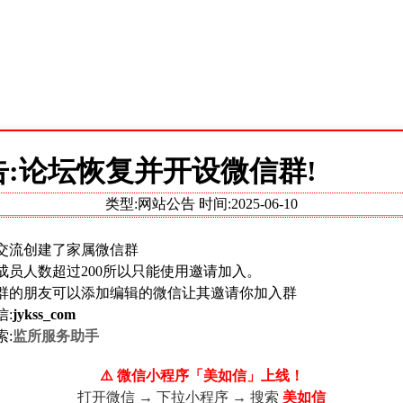
罪，遵规守纪，服从管教，积极参加劳动和“三课”学习，确有悔
告:论坛恢复并开设微信群!
八条、第七十九条、《
中华人民共和国刑事诉讼法
》第二百七十
类型:网站公告 时间:
2025-06-10
期徒刑六个月，特提请审核裁定。
交流创建了家属微信群
成员人数超过200所以只能使用邀请加入。
群的朋友可以添加编辑的微信让其邀请你加入群
信:
jykss_com
索:
监所服务助手
024）黔瓮监减字第 88 号
⚠️ 微信小程序「美如信」上线！
打开微信 → 下拉小程序 → 搜索
美如信