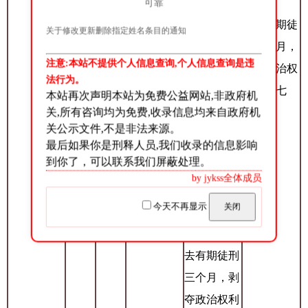
可靠
年，剥夺政
减去有期徒
关于修改更新删除指定姓名条目的通知
治权利改为
刑四个月，
一监
许灼
十年；广东
注意:本站不提供个人信息查询,个人信息查询是违
16
无期徒刑
剥夺政治权
区
权
省肇庆市中
法行为。
利改为七
本站再次声明本站为免费公益网站,非政府机
级人民法院
关,所有咨询均为免费,收录信息均来自政府机
年。
于2023年03
关公示文件,不是非法来源。
最后如果你是刑释人员,我们收录的信息影响
月23日以
到你了，可以联系我们屏蔽处理。
（2023）粤
by jykss全体成员
12刑更316
今天不再显示
关闭
号刑事裁
定，对其减
去有期徒刑
三个月，剥
夺政治权利