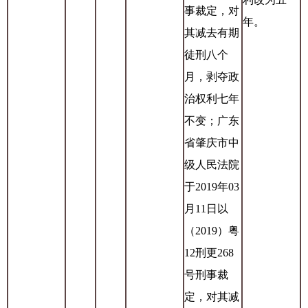
事裁定，对
年。
其减去有期
徒刑八个
月，剥夺政
治权利七年
不变；广东
省肇庆市中
级人民法院
于2019年03
月11日以
（2019）粤
12刑更268
号刑事裁
定，对其减