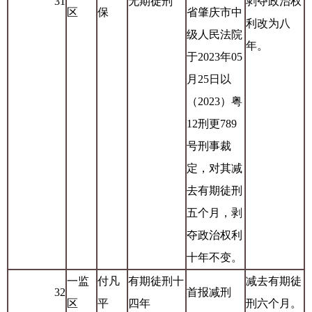
31
无期徒刑
剥夺政治权
区
保
省肇庆市中
利改为八
级人民法院
年。
于2023年05
月25日以
（2023）粤
12刑更789
号刑事裁
定，对其减
去有期徒刑
五个月，剥
夺政治权利
十年不变。
一监
付凡
有期徒刑十
减去有期徒
32
首报减刑
区
平
四年
刑六个月。