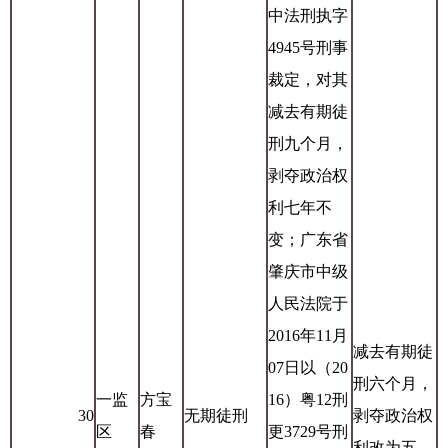
中法刑执字
4945号刑事
裁定，对其
减去有期徒
刑九个月，
剥夺政治权
利七年不
变；广东省
肇庆市中级
人民法院于
2016年11月
减去有期徒
07日以（20
刑六个月，
一监
方宝
16）粤12刑
30
无期徒刑
剥夺政治权
区
春
更3729号刑
利改为五