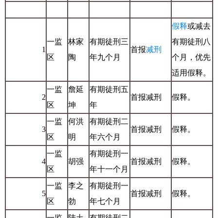
假释
或减去
一监
林家
有期徒刑三
有期徒刑八
1
首报
减刑
区
陶
年九个月
个月，优先
适用假释。
一监
詹延
有期徒刑五
2
首报减刑
假释。
区
坤
年
一监
何洪
有期徒刑二
3
首报减刑
假释。
区
明
年六个月
一监
有期徒刑一
4
胡强
首报减刑
假释。
区
年十一个月
一监
李之
有期徒刑一
5
首报减刑
假释。
区
勃
年七个月
一监
陆土
有期徒刑二