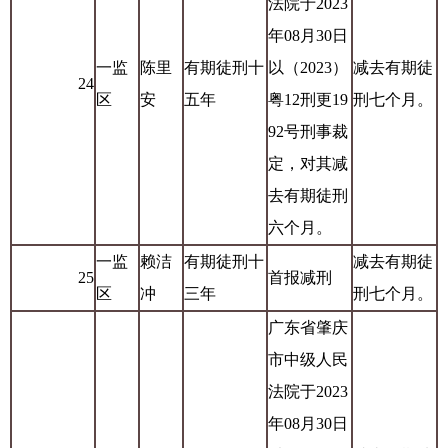
法院于2023
年08月30日
一监
陈里
有期徒刑十
以（2023）
减去有期徒
24
区
安
五年
粤12刑更19
刑七个月。
92号刑事裁
定，对其减
去有期徒刑
六个月。
一监
赖洁
有期徒刑十
减去有期徒
25
首报减刑
区
冲
三年
刑七个月。
广东省肇庆
市中级人民
法院于2023
年08月30日