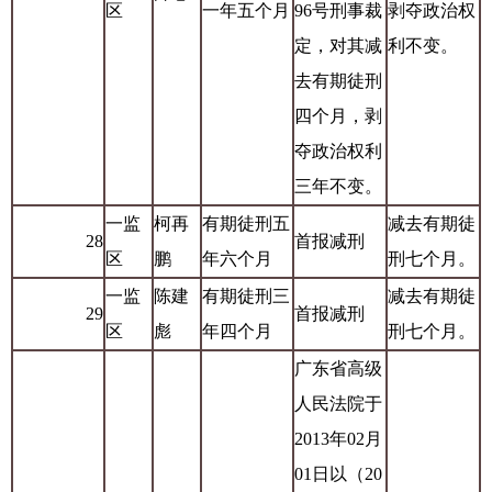
区
一年五个月
96号刑事裁
剥夺政治权
定，对其减
利不变。
去有期徒刑
四个月，剥
夺政治权利
三年不变。
一监
柯再
有期徒刑五
减去有期徒
28
首报减刑
区
鹏
年六个月
刑七个月。
一监
陈建
有期徒刑三
减去有期徒
29
首报减刑
区
彪
年四个月
刑七个月。
广东省高级
人民法院于
2013年02月
01日以（20