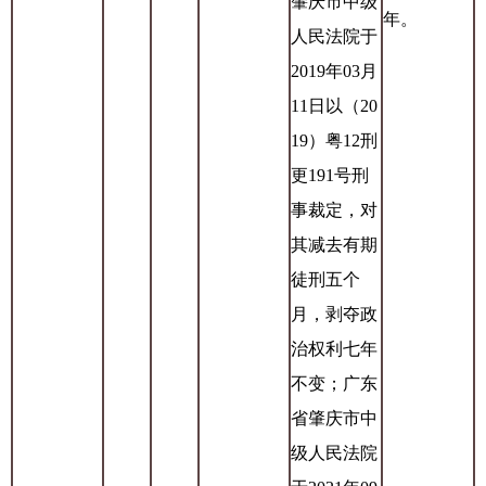
肇庆市中级
年。
人民法院于
2019年03月
11日以（20
19）粤12刑
更191号刑
事裁定，对
其减去有期
徒刑五个
月，剥夺政
治权利七年
不变；广东
省肇庆市中
级人民法院