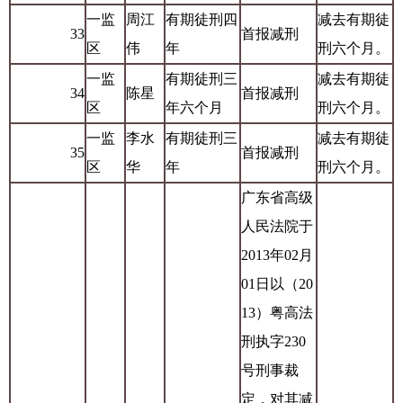
一监
周江
有期徒刑四
减去有期徒
33
首报减刑
区
伟
年
刑六个月。
一监
有期徒刑三
减去有期徒
34
陈星
首报减刑
区
年六个月
刑六个月。
一监
李水
有期徒刑三
减去有期徒
35
首报减刑
区
华
年
刑六个月。
广东省高级
人民法院于
2013年02月
01日以（20
13）粤高法
刑执字230
号刑事裁
定，对其减