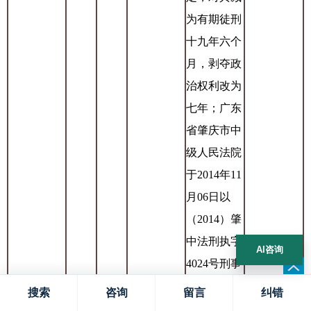
为有期徒刑
十九年六个
月，剥夺政
治权利改为
七年；广东
省肇庆市中
级人民法院
于2014年11
月06日以
（2014）肇
中法刑执字
AI咨询
4024号刑事
裁定，对其
搜索
咨询
留言
纠错
减去有期徒