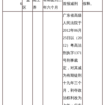
6
首报减刑
假释。
区
养
年六个月
广东省高级
人民法院于
2012年06月
25日以（20
12）粤高法
刑执字1371
号刑事裁
定，对其减
为有期徒刑
十九年三个
月，剥夺政
治权利改为