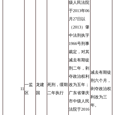
级人民法院
于2013年06
月27日以
（2013）肇
中法刑执字
1966号刑事
裁定，对其
减去有期徒
刑二年，剥
减去有期徒
夺政治权利
刑六个月，
一监
龙建
死刑，缓期
改为五年；
11
剥夺政治权
区
国
二年执行
广东省肇庆
利改为三
市中级人民
年。
法院于2016