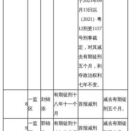
于2021年09
月13日以
（2021）粤
12刑更1157
号刑事裁
定，对其减
去有期徒刑
五个月，剥
夺政治权利
七年不变。
有期徒刑十
一监
刘锦
减去有期徒
8
八年十一个
首报减刑
区
添
刑五个月。
月
一监
郭锦
有期徒刑十
减去有期徒
9
首报减刑