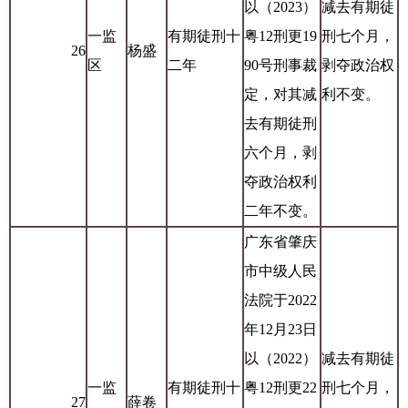
以（2023）
减去有期徒
一监
有期徒刑十
粤12刑更19
刑七个月，
26
杨盛
区
二年
90号刑事裁
剥夺政治权
定，对其减
利不变。
去有期徒刑
六个月，剥
夺政治权利
二年不变。
广东省肇庆
市中级人民
法院于2022
年12月23日
以（2022）
减去有期徒
一监
有期徒刑十
粤12刑更22
刑七个月，
27
薛卷