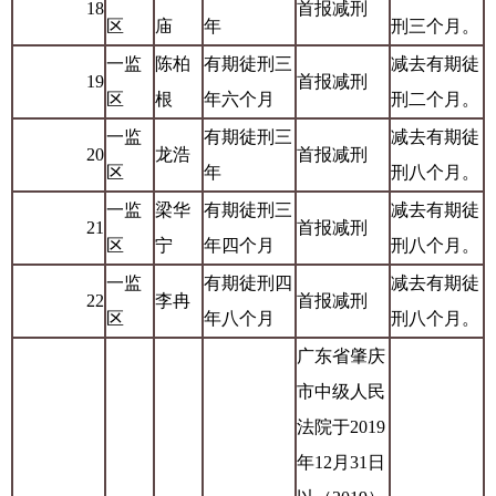
18
首报减刑
区
庙
年
刑三个月。
一监
陈柏
有期徒刑三
减去有期徒
19
首报减刑
区
根
年六个月
刑二个月。
一监
有期徒刑三
减去有期徒
20
龙浩
首报减刑
区
年
刑八个月。
一监
梁华
有期徒刑三
减去有期徒
21
首报减刑
区
宁
年四个月
刑八个月。
一监
有期徒刑四
减去有期徒
22
李冉
首报减刑
区
年八个月
刑八个月。
广东省肇庆
市中级人民
法院于2019
年12月31日