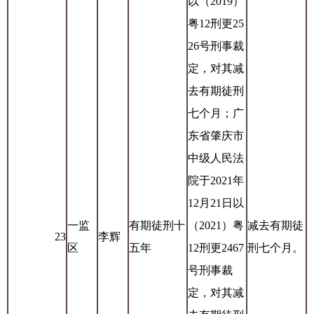
以（2019）
粤12刑更25
26号刑事裁
定，对其减
去有期徒刑
七个月；广
东省肇庆市
中级人民法
院于2021年
12月21日以
一监
有期徒刑十
（2021）粤
减去有期徒
23
李辉
区
五年
12刑更2467
刑七个月。
号刑事裁
定，对其减