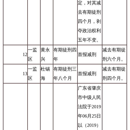
定，对其减
去有期徒刑
四个月，剥
夺政治权利
五年不变。
一监
黄永
有期徒刑四
减去有期徒
12
首报减刑
区
兴
年
刑六个月。
一监
杜锡
有期徒刑三
减去有期徒
13
首报减刑
区
海
年八个月
刑四个月。
广东省肇庆
市中级人民
法院于2019
年06月25日
以（2019）