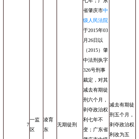
七年；广东
省肇庆市
中
级人民法院
于2015年03
月26日以
（2015）肇
中法刑执字
326号刑事
裁定，对其
减去有期徒
刑六个月，
减去有期徒
剥夺政治权
刑五个月，
一监
凌育
利七年不
7
无期徒刑
剥夺政治权
区
东
变；广东省
利改为五