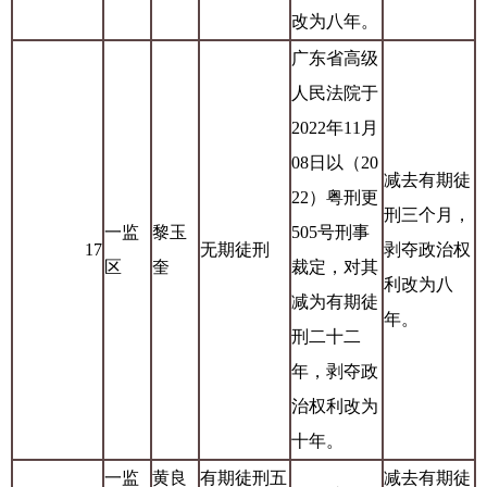
改为八年。
广东省高级
人民法院于
2022年11月
08日以（20
减去有期徒
22）粤刑更
刑三个月，
一监
黎玉
505号刑事
17
无期徒刑
剥夺政治权
区
奎
裁定，对其
利改为八
减为有期徒
年。
刑二十二
年，剥夺政
治权利改为
十年。
一监
黄良
有期徒刑五
减去有期徒