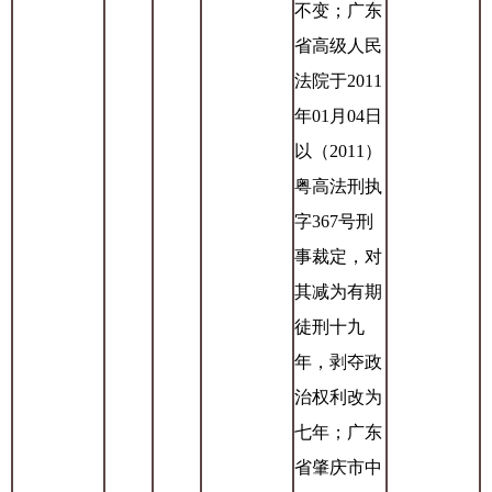
不变；广东
省高级人民
法院于2011
年01月04日
以（2011）
粤高法刑执
字367号刑
事裁定，对
其减为有期
徒刑十九
年，剥夺政
治权利改为
七年；广东
省肇庆市中