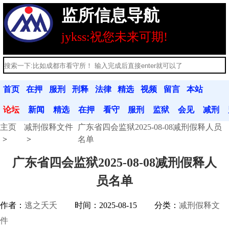
监所信息导航
jykss:祝您未来可期!
首页
在押
服刑
刑释
法律
精选
视频
留言
本站
人员
人员
人员
法规
文章
分享
本
公告
论坛
新闻
精选
在押
看守
服刑
监狱
会见
减刑
主页
减刑假释文件
广东省四会监狱2025-08-08减刑假释人员
动态
文章
人员
联系
人员
联系
信息
假释
名单
广东省四会监狱2025-08-08减刑假释人
员名单
作者：
逃之夭夭
时间：2025-08-15
分类：
减刑假释文
件