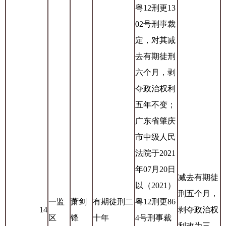
粤12刑更13
02号刑事裁
定，对其减
去有期徒刑
六个月，剥
夺政治权利
五年不变；
广东省肇庆
市中级人民
法院于2021
年07月20日
减去有期徒
以（2021）
刑五个月，
一监
萧剑
有期徒刑二
粤12刑更86
14
剥夺政治权
区
锋
十年
4号刑事裁
利改为三