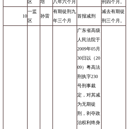
区
培
八年六个月
刑四个月。
一监
有期徒刑九
减去有期徒
10
孙雷
首报减刑
区
年三个月
刑三个月。
广东省高级
人民法院于
2009年05月
30日以（20
09）粤高法
刑执字230
号刑事裁
定，对其减
为无期徒
刑，剥夺政
治权利终身