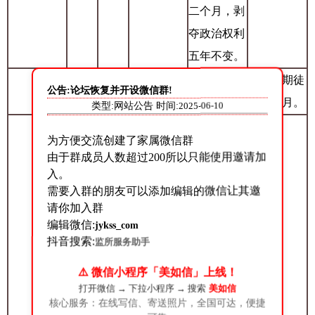
二个月，剥
夺政治权利
五年不变。
一监
苏小
有期徒刑七
减去有期徒
公告:论坛恢复并开设微信群!
15
首报减刑
区
凯
年
刑五个月。
类型:网站公告 时间:
2025-06-10
广东省高级
为方便交流创建了家属微信群
人民法院于
由于群成员人数超过200所以只能使用邀请加
2020年06月
入。
需要入群的朋友可以添加编辑的微信让其邀
08日以（20
请你加入群
20）粤刑更
编辑微信:
jykss_com
178号刑事
抖音搜索:
监所服务助手
裁定，对其
⚠️ 微信小程序「美如信」上线！
减为有期徒
打开微信 → 下拉小程序 → 搜索
美如信
核心服务：在线写信、寄送照片，全国可达，便捷
刑二十二