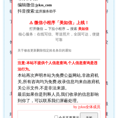
他所喜欢却是不该吃的食物是好的。但若是禁制自己的
编辑微信:
jykss_com
欲望和自己的意志，以遵行神的旨意为食物，那就更好
抖音搜索:
监所服务助手
了。这就是保罗所书哦的“心里的割礼”。
⚠️ 微信小程序「美如信」上线！
打开微信 → 下拉小程序 → 搜索
美如信
照我看来，你好像还没有足够的内在经历，以操练
核心服务：在线写信、寄送照片，全国可达，便捷
可靠
长时间不间断的默祷。我想你可以实行以开声和无声交
关于修改更新删除指定姓名条目的通知
替的祷告。向主这样说：
“哦，我的神，我愿完全属那你。”
注意:本站不提供个人信息查询,个人信息查询是违
法行为。
“愿我单单为着你而爱你，因你全然可爱。”
本站再次声明本站为免费公益网站,非政府机
关,所有咨询均为免费,收录信息均来自政府机
“我的神，愿你成为我的一切！使我能看万事如粪
关公示文件,不是非法来源。
土。”
最后如果你是刑释人员,我们收录的信息影响
到你了，可以联系我们屏蔽处理。
向主献上这些以及其他从心底里发出的情话。但最
by jykss全体成员
好每句之间有静默的时刻，这样你就会逐渐养成那极重
今天不再显示
关闭