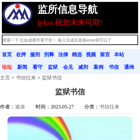
监所信息导航
jykss:祝您未来可期!
首页
在押
服刑
刑释
法律
精选
视频
留言
本站
人员
人员
人员
法规
文章
分享
本
公告
论坛
新闻
看守
监狱
会见
减刑
案例
书信
通缉
主页
书信往来
监狱书信
动态
联系
联系
信息
假释
分析
往来
令
监狱书信
作者：
途涂
时间：2023-05-27
分类：
书信往来