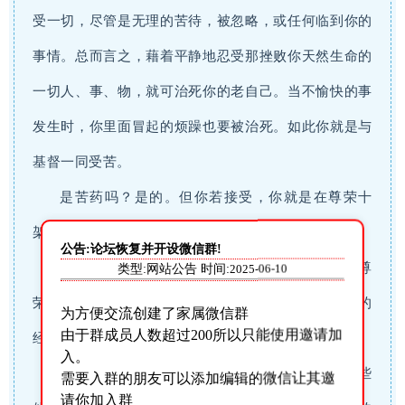
受一切，尽管是无理的苦待，被忽略，或任何临到你的
事情。总而言之，藉着平静地忍受那挫败你天然生命的
一切人、事、物，就可治死你的老自己。当不愉快的事
发生时，你里面冒起的烦躁也要被治死。如此你就是与
基督一同受苦。
是苦药吗？是的。但你若接受，你就是在尊荣十
架。
公告:论坛恢复并开设微信群!
倘若你完全治死一切外表的虚饰和炫耀，你就更尊
类型:网站公告 时间:
2025-06-10
荣十架的工作。但这样的治死不是外面的，乃是里面的
为方便交流创建了家属微信群
由于群成员人数超过200所以只能使用邀请加
经历。
入。
要学习成为卑微，成为无有。人若禁食，拒绝那些
需要入群的朋友可以添加编辑的微信让其邀
请你加入群