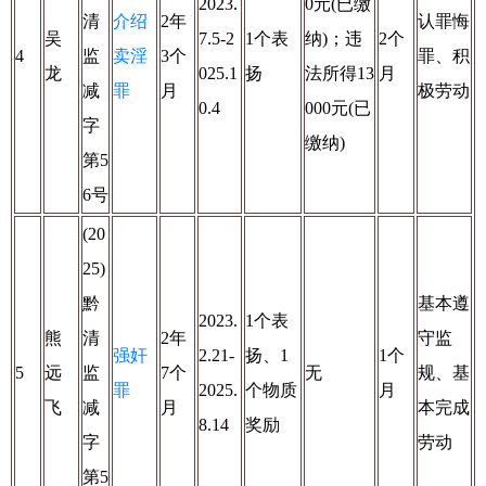
2023.
0元(已缴
清
介绍
2年
认罪悔
吴
7.5-2
1个表
纳)；违
2个
4
监
卖淫
3个
罪、积
龙
025.1
扬
法所得13
月
减
罪
月
极劳动
0.4
000元(已
字
缴纳)
第5
6号
(20
25)
黔
基本遵
2023.
1个表
熊
清
2年
守监
强奸
2.21-
扬、1
1个
5
远
监
7个
无
规、基
罪
2025.
个物质
月
飞
减
月
本完成
8.14
奖励
字
劳动
第5