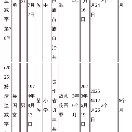
监
男
依
4年
1月
3个
-
勇
7月
族
中
罪
月24
月
减
族
16
7日
日
字
苗
日
第7
族
8号
自
治
县
(20
25)
贵
黔
197
202
州
2025
清
吴
4年
故意
3年
3年
苗
小
省
年12
6个
监
国
男
8月
伤害
6个
6月
2个
-
族
学
贞
月26
月
减
富
13
罪
月
19
丰
日
字
日
日
县