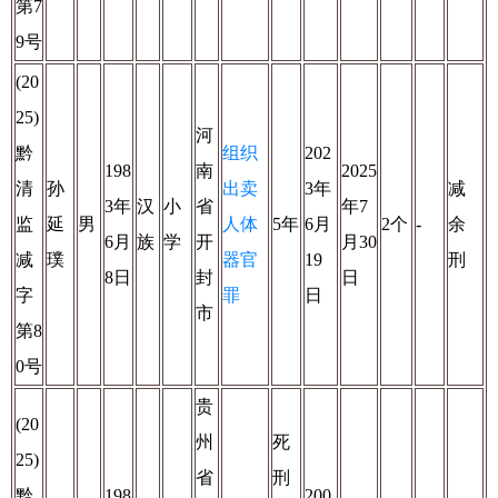
第7
9号
(20
25)
河
黔
组织
202
198
南
2025
清
孙
出卖
3年
减
3年
汉
小
省
年7
监
延
男
人体
5年
6月
2个
-
余
6月
族
学
开
月30
减
璞
器官
19
刑
8日
封
日
字
罪
日
市
第8
0号
贵
(20
州
死
25)
省
刑
黔
198
200