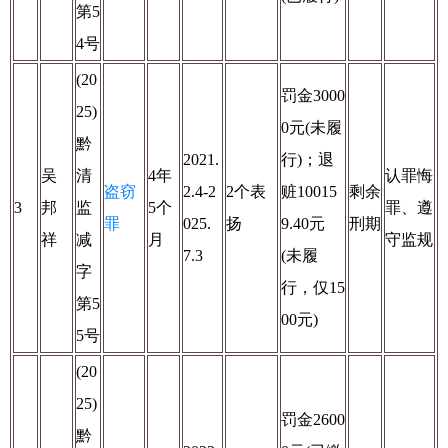
第5
4号
(20
罚金3000
25)
0元(未履
黔
2021.
行)；退
吴
清
4年
认罪悔
盗窃
2.4-2
2个表
赃10015
剩余
3
邦
监
5个
罪、遵
罪
025.
扬
9.40元
刑期
祥
减
月
守监规
7.3
(未履
字
行，仅15
第5
00元)
5号
(20
25)
罚金2600
黔