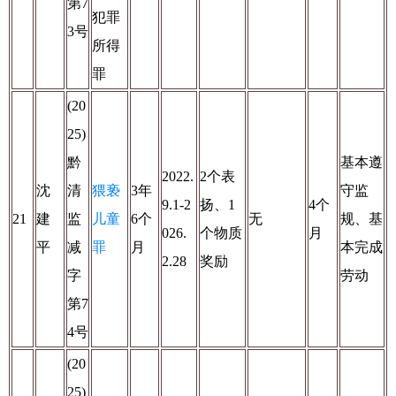
第7
犯罪
3号
所得
罪
(20
25)
黔
基本遵
2022.
2个表
沈
清
猥亵
3年
守监
9.1-2
扬、1
4个
21
建
监
儿童
6个
无
规、基
026.
个物质
月
平
减
罪
月
本完成
2.28
奖励
字
劳动
第7
4号
(20
25)