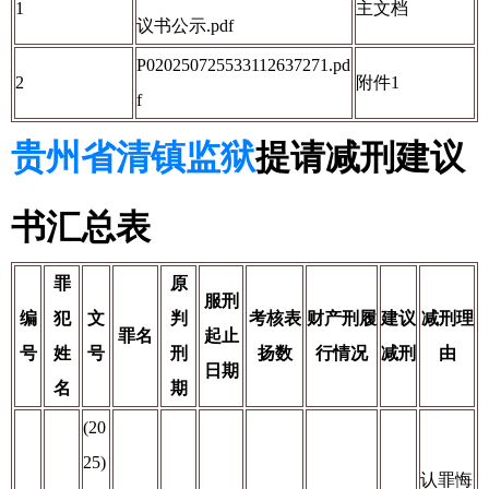
1
主文档
议书公示.pdf
P020250725533112637271.pd
2
附件1
f
贵州省清镇监狱
提请减刑建议
书汇总表
罪
原
服刑
编
犯
文
判
考核表
财产刑履
建议
减刑理
罪名
起止
号
姓
号
刑
扬数
行情况
减刑
由
日期
名
期
(20
25)
认罪悔