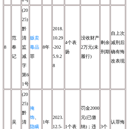
(20
25)
黔
2018.
自上次
范
清
贩卖
10.29
没收财产
4个表
剩余
减刑后
8
奉
监
毒品
8年
-202
2万元(未
扬
刑期
确有悔
记
减
罪
5.9.2
履行)
改表现
字
8
第6
1号
(20
25)
掩
罚金2000
黔
饰
、
2023.
元(已缴
吴
清
1年
认罪悔
隐瞒
12.5-
1个表
纳)；违
3个