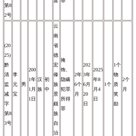
县
罪
第8
2号
云
南
(20
省
25)
德
掩
黔
宏
202
1个
200
饰、
2025
清
李
傣
2年
3年
物
1年
汉
初
隐瞒
年8
2个
监
元
男
族
6个
6月
1个
质
1月
族
中
犯罪
月4
月
减
宝
景
月
20
奖
1日
所得
日
字
颇
日
励
罪
第8
族
3号
自
治