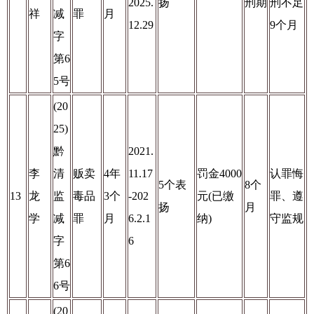
2025.
扬
刑期
刑不足
祥
减
罪
月
12.29
9个月
字
第6
5号
(20
25)
黔
2021.
李
清
贩卖
4年
11.17
罚金4000
认罪悔
5个表
8个
13
龙
监
毒品
3个
-202
元(已缴
罪、遵
扬
月
学
减
罪
月
6.2.1
纳)
守监规
字
6
第6
6号
(20