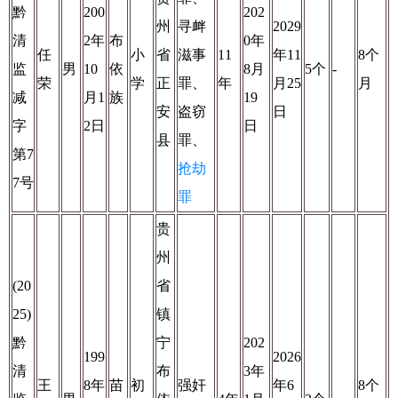
黔
200
202
州
寻衅
2029
清
2年
布
0年
任
小
省
滋事
11
年11
8个
监
男
10
依
8月
5个
-
荣
学
正
罪、
年
月25
月
减
月1
族
19
安
盗窃
日
字
2日
日
县
罪、
第7
抢劫
7号
罪
贵
州
(20
省
25)
镇
黔
宁
202
199
2026
清
布
3年
王
8年
苗
初
强奸
年6
8个