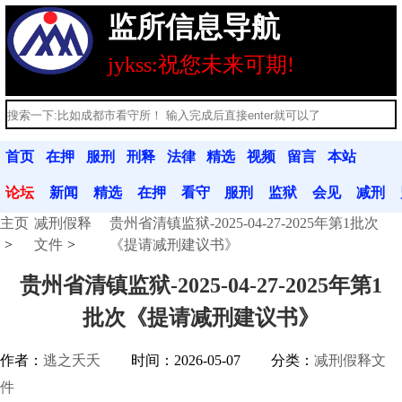
监所信息导航
jykss:祝您未来可期!
首页
在押
服刑
刑释
法律
精选
视频
留言
本站
人员
人员
人员
法规
文章
分享
本
公告
论坛
新闻
精选
在押
看守
服刑
监狱
会见
减刑
主页
减刑假释
贵州省清镇监狱-2025-04-27-2025年第1批次
动态
文章
人员
联系
人员
联系
信息
假释
文件
《提请减刑建议书》
贵州省清镇监狱-2025-04-27-2025年第1
批次《提请减刑建议书》
作者：
逃之夭夭
时间：2026-05-07
分类：
减刑假释文
件