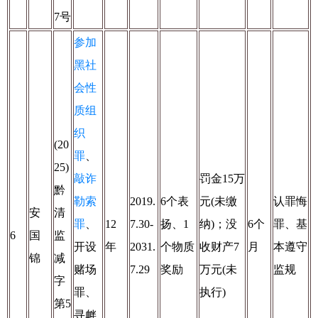
7号
参加
黑社
会性
质组
织
(20
罪
、
25)
敲诈
罚金15万
黔
勒索
2019.
6个表
元(未缴
认罪悔
安
清
罪
、
12
7.30-
扬、1
纳)；没
6个
罪、基
6
国
监
开设
年
2031.
个物质
收财产7
月
本遵守
锦
减
赌场
7.29
奖励
万元(未
监规
字
罪、
执行)
第5
寻衅