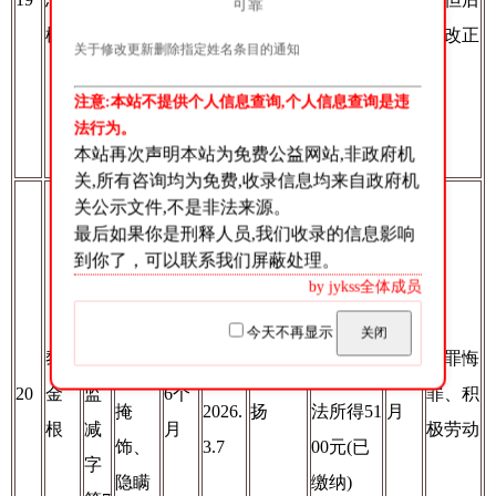
可靠
1个物
月
松
减
罪、
月
5.6.1
期改正
关于修改更新删除指定姓名条目的通知
质奖
字
非法
8
励、1
注意:本站不提供个人信息查询,个人信息查询是违
第7
拘禁
个不予
法行为。
2号
罪
本站再次声明本站为免费公益网站,非政府机
奖励
关,所有咨询均为免费,收录信息均来自政府机
帮助
关公示文件,不是非法来源。
最后如果你是刑释人员,我们收录的信息影响
信息
(20
到你了，可以联系我们屏蔽处理。
网络
by jykss全体成员
25)
犯罪
罚金6000
黔
今天不再显示
关闭
活动
2022.
元(已缴
黎
清
3年
认罪悔
罪
、
9.16-
3个表
纳)；违
9个
20
金
监
6个
罪、积
掩
2026.
扬
法所得51
月
根
减
月
极劳动
饰、
3.7
00元(已
字
隐瞒
缴纳)