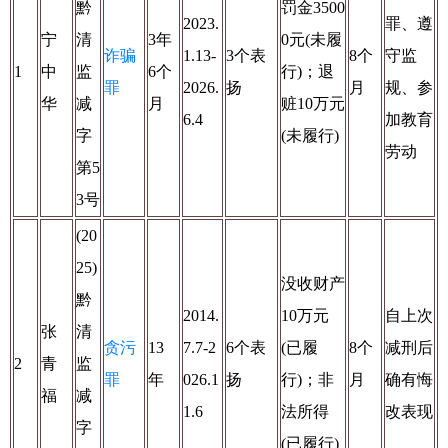
黔
罚金3500
2023.
罪、遵
宁
清
3年
0元(未履
诈骗
1.13-
3个表
8个
守监
1
中
监
6个
行)；退
罪
2026.
扬
月
规、参
华
减
月
赃10万元
6.4
加教育
字
(未履行)
劳动
第5
3号
(20
25)
没收财产
黔
2014.
10万元
自上次
张
清
贪污
13
7.7-2
6个表
(已履
8个
减刑后
2
青
监
罪
年
026.1
扬
行)；非
月
确有悔
福
减
1.6
法所得
改表现
字
(已履行)