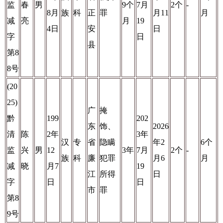
监
春
男
9个
7月
2个
-
8月
族
科
正
罪
月11
月
减
亮
月
19
4日
安
日
字
日
县
第8
8号
(20
25)
广
掩
黔
199
202
东
饰、
2026
清
陈
2年
3年
汉
专
省
隐瞒
年2
6个
监
兴
男
12
3年
7月
2个
-
族
科
廉
犯罪
月6
月
减
晓
月7
19
江
所得
日
字
日
日
市
罪
第8
9号