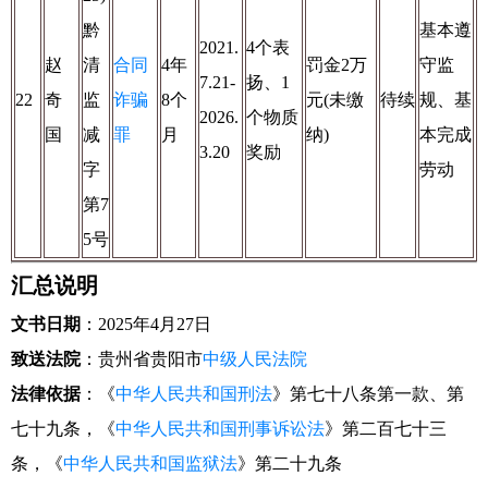
黔
基本遵
2021.
4个表
赵
清
合同
4年
罚金2万
守监
7.21-
扬、1
22
奇
监
诈骗
8个
元(未缴
待续
规、基
2026.
个物质
国
减
罪
月
纳)
本完成
3.20
奖励
字
劳动
第7
5号
汇总说明
文书日期
：2025年4月27日
致送法院
：贵州省贵阳市
中级人民法院
法律依据
：《
中华人民共和国刑法
》第七十八条第一款、第
七十九条，《
中华人民共和国刑事诉讼法
》第二百七十三
条，《
中华人民共和国监狱法
》第二十九条