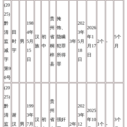
(20
25)
贵
掩
黔
198
202
州
饰、
2026
清
田
4年
3年
汉
初
省
隐瞒
年1
5个
监
时
男
5月
3年
5月
2个
-
族
中
桐
犯罪
月17
月
减
宇
15
18
梓
所得
日
字
日
日
县
罪
第9
0号
(20
25)
贵
黔
199
202
州
2025
清
谢
3年
3年
汉
初
省
强奸
年10
3个
监
汉
男
7月
2年
12
1个
-