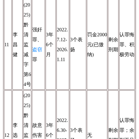
(20
25)
黔
强奸
2022.
李
清
3年
罚金2000
认罪悔
罪、
7.12-
3个表
剩余
11
昌
监
6个
元(已缴
罪、积
盗窃
2026.
扬
刑期
健
减
月
纳)
极劳动
罪
1.11
字
第6
4号
(20
25)
黔
2022.
认罪悔
李
清
故意
3年
6.30-
3个表
剩余
罪；余
12
选
监
伤害
6个
无