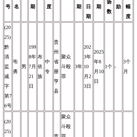
扬
号
名
期
度
期
日
期
励
幅
数
期
度
(20
25)
贵
黔
199
202
州
2025
清
8年
布
聚众
3年
韦
中
省
年8
3个
监
男
7月
依
斗殴
3年
10
1个
-
勇
专
册
月10
月
减
21
族
罪
月2
亨
日
字
日
3日
县
第7
6号
聚众
(20
斗殴
25)
贵
罪、