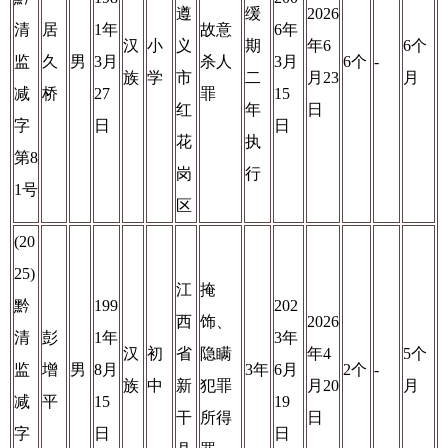
遵
缓
2026
清
居
1年
故意
6年
汉
小
义
期
年6
6个
监
久
男
3月
杀人
3月
6个
-
族
学
市
二
月23
月
减
桥
27
罪
15
红
年
日
字
日
日
花
执
第8
岗
行
1号
区
(20
25)
江
掩
黔
199
202
西
饰、
2026
清
彭
1年
3年
汉
初
省
隐瞒
年4
5个
监
增
男
8月
3年
6月
2个
-
族
中
新
犯罪
月20
月
减
平
15
19
干
所得
日
字
日
日