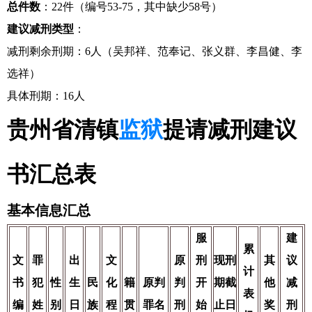
总件数
：22件（编号53-75，其中缺少58号）
建议减刑类型
：
减刑剩余刑期：6人（吴邦祥、范奉记、张义群、李昌健、李
选祥）
具体刑期：16人
贵州省清镇
监狱
提请减刑建议
书汇总表
基本信息汇总
服
建
累
文
罪
出
文
原
刑
现刑
其
议
计
书
犯
性
生
民
化
籍
原判
判
开
期截
他
减
表
编
姓
别
日
族
程
贯
罪名
刑
始
止日
奖
刑