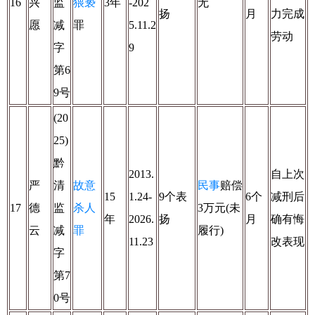
16
兴
监
猥亵
3年
-202
无
扬
月
力完成
愿
减
罪
5.11.2
劳动
字
9
第6
9号
(20
25)
黔
2013.
自上次
严
清
故意
民事
赔偿
15
1.24-
9个表
6个
减刑后
17
德
监
杀人
3万元(未
年
2026.
扬
月
确有悔
云
减
罪
履行)
11.23
改表现
字
第7
0号