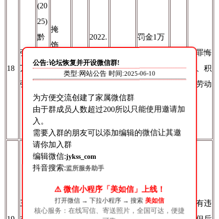
(20
25)
掩
黔
2022.
罚金1万
饰、
张
清
3年
10.13
元(未履
认罪悔
隐瞒
2个表
5个
公告:论坛恢复并开设微信群!
18
万
监
3个
-202
行)；违
罪、积
类型:网站公告 时间:
2025-06-10
犯罪
扬
月
强
减
月
6.1.1
法所得等
极劳动
所得
为方便交流创建了家属微信群
字
2
(未履行)
罪
由于群成员人数超过200所以只能使用邀请加
第7
入。
1号
需要入群的朋友可以添加编辑的微信让其邀
请你加入群
1个表
编辑微信:
(20
聚众
jykss_com
扬、4
抖音搜索:
监所服务助手
25)
斗殴
个表扬
黔
罪、
2018.
⚠️ 微信小程序「美如信」上线！
不用于
打开微信 → 下拉小程序 → 搜索
美如信
王
清
寻衅
6年
12.19
虽有违
减刑、
1个
核心服务：在线写信、寄送照片，全国可达，便捷
19
志
监
滋事
6个
-202
无
规但后