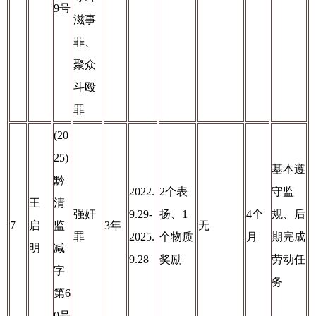
9号
滋事
罪、
聚众
斗殴
罪
(20
25)
基本遵
黔
2022.
2个表
守监
王
清
强奸
9.29-
扬、1
4个
规、后
7
启
监
3年
无
罪
2025.
个物质
月
期完成
明
减
9.28
奖励
劳动任
字
务
第6
0号