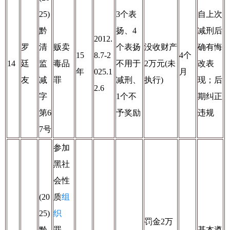
25)
3个表
自上次
黔
扬、4
减刑后
2012.
罗
清
贩卖
个表扬
没收财产
确有悔
15
8.7-2
4个
14
廷
监
毒品
不用于
2万元(未
改表
年
025.1
月
友
减
罪
减刑、
执行)
现；后
2.6
字
1个不
期纠正
第6
予奖励
违规
7号
参加
黑社
会性
(20
质
组
25)
织
罚金2万
黔
罪、
基本遵