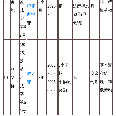
9
奂
监
8个
罪、积
犯罪
2025.
扬
法所得39
月
能
减
月
极劳动
所得
8.4
50元(已
字
罪
缴纳)
第6
2号
(20
25)
黔
2022.
2个表
基本遵
张
清
放火
8.29-
扬、1
剩余
守监
10
义
监
3年
无
罪
2025.
个物质
刑期
规、积
群
减
8.28
奖励
极劳动
字
第6
3号