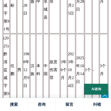
族
中
水
罪
月28
月
减
标
28
月2
城
日
字
日
5日
县
第9
1号
(20
25)
黔
198
202
2025
清
8年
故意
3年
3年
任
汉
本
中
年10
3个
监
男
12
伤害
6个
10
1个
-
鹏
族
科
国
月14
月
减
月9
罪
月
月2
日
字
日
4日
AI咨询
第9
2号
搜索
咨询
留言
纠错
贵