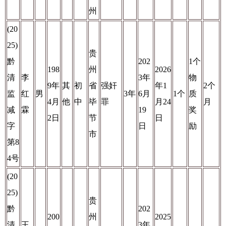
州
(20
25)
贵
黔
202
1个
198
州
2026
清
李
3年
物
9年
其
初
省
强奸
年1
2个
监
红
男
3年
6月
1个
质
4月
他
中
毕
罪
月24
月
减
霖
19
奖
2日
节
日
字
日
励
市
第8
4号
(20
25)
贵
黔
202
200
州
2025
清
王
3年