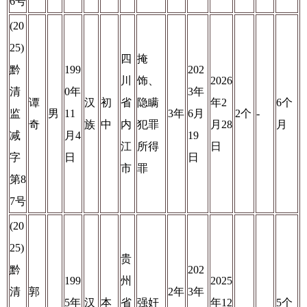
6号
(20
25)
四
掩
黔
199
202
川
饰、
2026
清
0年
3年
谭
汉
初
省
隐瞒
年2
6个
监
男
11
3年
6月
2个
-
奇
族
中
内
犯罪
月28
月
减
月4
19
江
所得
日
字
日
日
市
罪
第8
7号
(20
25)
贵
黔
202
199
州
2025
清
郭
2年
3年
5年
汉
本
省
强奸
年12
5个