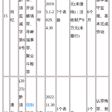
2019.
元(未缴
清
开设
守监
何
10
5.1-2
7个表
纳)；没
6个
15
监
赌场
规、基
纪
年
029.
扬
收财产8
月
减
罪、
本完成
4.30
万元(未
字
寻衅
劳动
履行)
第6
滋事
8号
罪、
聚众
斗殴
罪
(20
25)
黔
2022.
认罪悔
潘
清
强制
11.30
1个表
1个
罪、努