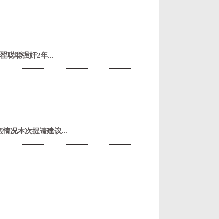
聪聪强奸2年...
况本次提请建议...