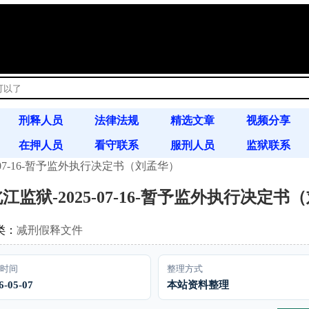
!
刑释人员
法律法规
精选文章
视频分享
在押人员
看守联系
服刑人员
监狱联系
-07-16-暂予监外执行决定书（刘孟华）
书信往来
案例分析
通缉令
江监狱-2025-07-16-暂予监外执行决定书
类：
减刑假释文件
时间
整理方式
6-05-07
本站资料整理