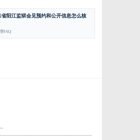
东省阳江监狱会见预约和公开信息怎么核
？
理FAQ
.