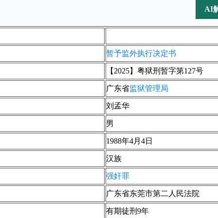
AI
暂予监外执行决定书
【2025】粤狱刑暂字第127号
广东省
监狱管理局
刘孟华
男
1988年4月4日
汉族
强奸罪
广东省东莞市第二人民法院
有期徒刑9年