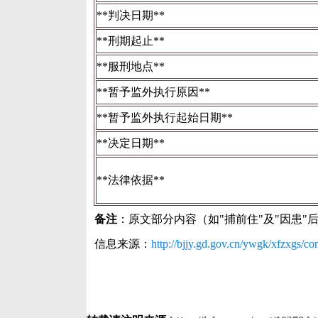
**判决日期**
**刑期起止**
**服刑地点**
**暂予监外执行原因**
**暂予监外执行起始日期**
**决定日期**
**法律依据**
备注
：原文部分内容（如"捕前住"及"因患
信息来源：
http://bjjy.gd.gov.cn/ywgk/xfzxgs/c