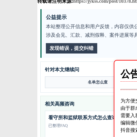
转载请注明来源:
https://jykss.com/post/10378.h
公益提示
本站整理公开信息和用户反馈，内容仅供
涉及会见、汇款、减刑假释、案件进展等
发现错误，提交纠错
针对本文继续问
公
名单怎么查
为方便
相关高频咨询
由于群
需要入
看守所和监狱联系方式怎么查询？
编辑微
已整理FAQ
抖音搜