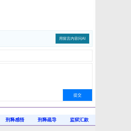
用留言内容问AI
刑释感悟
刑释疏导
监狱汇款