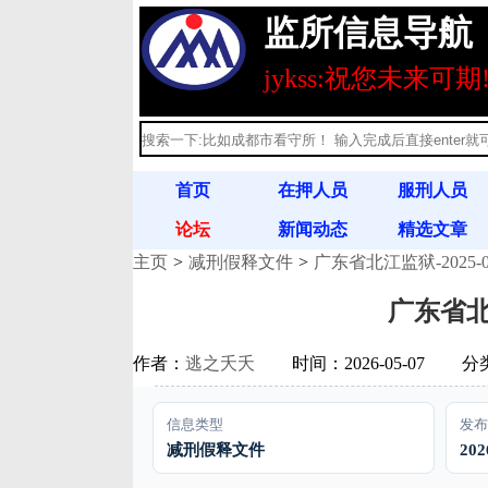
监所信息导航
jykss:祝您未来可期
首页
在押人员
服刑人员
论坛
新闻动态
精选文章
主页
减刑假释文件
广东省北江监狱-2025
刑释人员
满刑名单
法律法规
广东省北
作者：
逃之夭夭
时间：2026-05-07
分
信息类型
发布
减刑假释文件
202