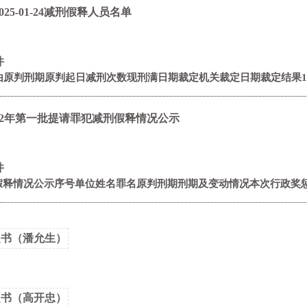
25-01-24减刑假释人员名单
件
案由原判刑期原判起日减刑次数现刑满日期裁定机关裁定日期裁定结果1翟
22年第一批提请罪犯减刑假释情况公示
件
假释情况公示序号单位姓名罪名原判刑期刑期及变动情况本次行政奖惩情
决定书（潘允生）
决定书（高开忠）