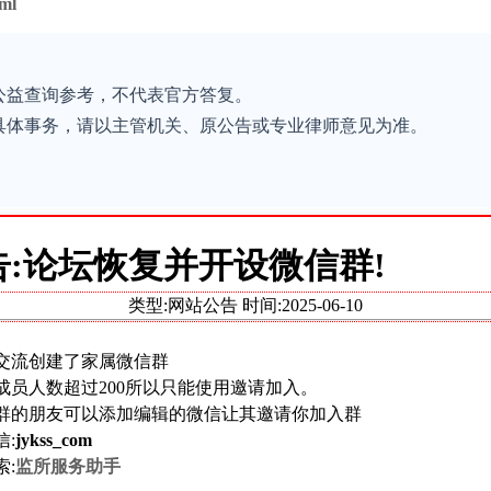
tml
公益查询参考，不代表官方答复。
具体事务，请以主管机关、原公告或专业律师意见为准。
告:论坛恢复并开设微信群!
公示怎么看
类型:网站公告 时间:
2025-06-10
交流创建了家属微信群
成员人数超过200所以只能使用邀请加入。
群的朋友可以添加编辑的微信让其邀请你加入群
广东省阳江监狱会见预约和公开信息怎么核
家属
信:
jykss_com
对？
已整理
索:
监所服务助手
已整理FAQ