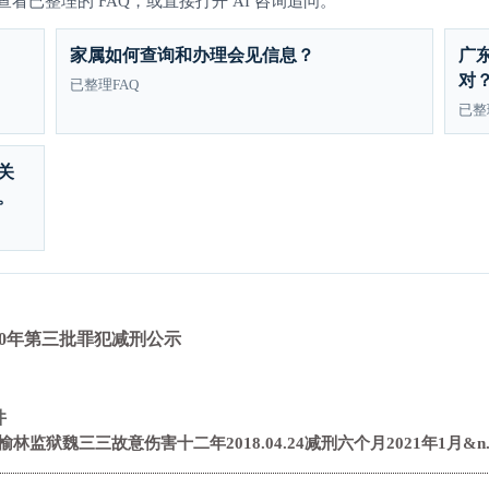
已整理的 FAQ，或直接打开 AI 咨询追问。
家属如何查询和办理会见信息？
广
对
已整理FAQ
已整
关
。
20年第三批罪犯减刑公示
件
监狱魏三三故意伤害十二年2018.04.24减刑六个月2021年1月&n..