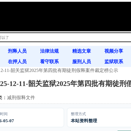
!
刑释人员
法律法规
精选文章
视频分享
在押人员
看守联系
服刑人员
监狱联系
-12-11-韶关监狱2025年第四批有期徒刑假释案件裁定榜公示
书信往来
案例分析
通缉令
25-12-11-韶关监狱2025年第四批有期
类：
减刑假释文件
时间
整理方式
6-05-07
本站资料整理