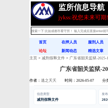
监所信息导航
jykss:祝您未来可期
首页
在押人员
服刑人员
论坛
新闻动态
精选文章
主页
减刑假释文件
广东省韶关监狱-2025
刑释人员
满刑名单
法律法规
广东省韶关监狱-20
作者：
逃之夭夭
时间：2026-05-07
分
信息类型
发布
减刑假释文件
202