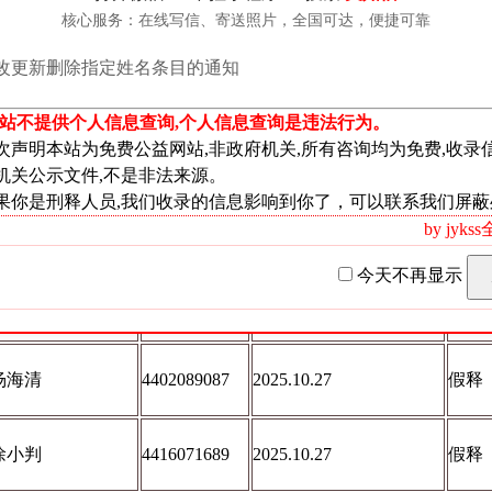
陈桂恩
4402090978
2025.10.27
假释
核心服务：在线写信、寄送照片，全国可达，便捷可靠
改更新删除指定姓名条目的通知
周元奇
4402087765
2025.10.27
假释
本站不提供个人信息查询,个人信息查询是违法行为。
次声明本站为免费公益网站,非政府机关,所有咨询均为免费,收录
方严萱
4402092512
2025.10.27
不予
机关公示文件,不是非法来源。
果你是刑释人员,我们收录的信息影响到你了，可以联系我们屏蔽
by jyk
罗德灿
4402091595
2025.10.27
不予
今天不再显示
李祖贵
4416070483
2025.10.27
不予
杨海清
4402089087
2025.10.27
假释
徐小判
4416071689
2025.10.27
假释