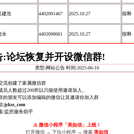
吴建浩
4402091467
2025.10.27
假释
何永
4402090661
2025.10.27
假释
告:论坛恢复并开设微信群!
罗鸿
4416072070
2025.10.27
假释
类型:网站公告 时间:
2025-06-10
李燊鸿
4402090432
2025.10.27
假释
交流创建了家属微信群
成员人数超过200所以只能使用邀请加入。
萧结培
4402090791
2025.10.27
假释
群的朋友可以添加编辑的微信让其邀请你加入群
信:
jykss_com
索:
监所服务助手
肖华康
4402090919
2025.10.27
假释
⚠️ 微信小程序「美如信」上线！
打开微信 → 下拉小程序 → 搜索
美如信