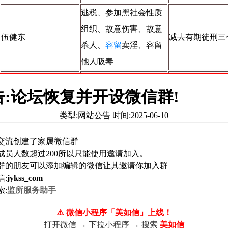
逃税、参加黑社会性质
组织、故意伤害、故意
伍健东
减去有期徒刑三
杀人、
容留
卖淫、容留
他人吸毒
参加黑社会性质组织、
杨振坤
减去有期徒刑四
告:论坛恢复并开设微信群!
故意伤害
类型:网站公告 时间:
2025-06-10
姜宏生
集资诈骗、集资诈骗
减去有期徒刑五
交流创建了家属微信群
参加黑社会性质组织、
成员人数超过200所以只能使用邀请加入。
陈伯传
减去有期徒刑六
串通投标、非法采矿
群的朋友可以添加编辑的微信让其邀请你加入群
信:
jykss_com
参加黑社会性质组织、
索:
监所服务助手
唐云华
减去有期徒刑六
强迫交易、故意伤害
⚠️ 微信小程序「美如信」上线！
参加黑社会性质组织、
打开微信 → 下拉小程序 → 搜索
美如信