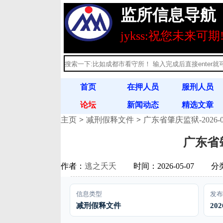
监所信息导航
jykss:祝您未来可期
首页
在押人员
服刑人员
论坛
新闻动态
精选文章
主页
减刑假释文件
广东省肇庆监狱-2026-
刑释人员
满刑名单
法律法规
广东省肇
作者：
逃之夭夭
时间：2026-05-07
分
信息类型
发布
减刑假释文件
202