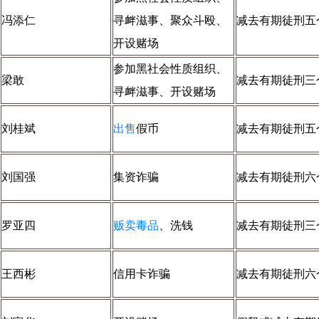
冯添仁
寻衅滋事、聚众斗殴、
减去有期徒刑五
开设赌场
参加黑社会性质组织、
梁敢
减去有期徒刑三
寻衅滋事、开设赌场
刘桂斌
出售
假币
减去有期徒刑五
刘国强
集资诈骗
减去有期徒刑六
罗亚四
贩卖
毒品
、洗钱
减去有期徒刑三
王西彬
信用卡诈骗
减去有期徒刑六