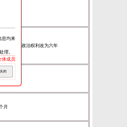
个月
信息均来
个月，剥夺政治权利改为六年
处理。
ss全体成员
关闭
个月
个月