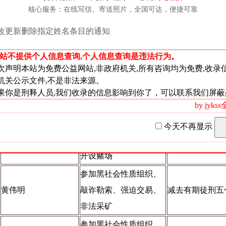
聚众斗殴、非法拘禁、
核心服务：在线写信、寄送照片，全国可达，便捷可靠
黄伟斌
减去有期徒刑六
寻衅滋事、开设赌场、
改更新删除指定姓名条目的通知
非法持有
枪支
本站不提供个人信息查询,个人信息查询是违法行为。
参加黑社会性质组织、
次声明本站为免费公益网站,非政府机关,所有咨询均为免费,收录
故意杀人、开设赌场、
机关公示文件,不是非法来源。
黎艺
减去有期徒刑四
敲诈勒索、故意伤害、
果你是刑释人员,我们收录的信息影响到你了，可以联系我们屏蔽
寻衅滋事
by jyk
参加黑社会性质组织、
今天不再显示
杨建伟
聚众斗殴、寻衅滋事、
减去有期徒刑六
开设赌场
参加黑社会性质组织、
黄伟明
敲诈勒索、强迫交易、
减去有期徒刑五
非法采矿
参加黑社会性质组织、