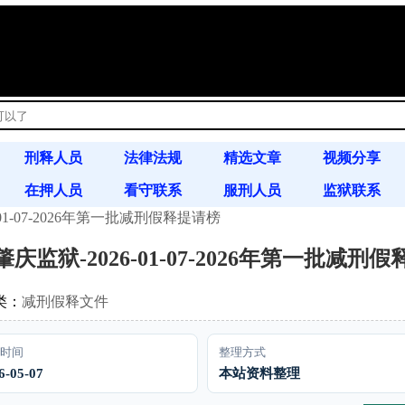
!
刑释人员
法律法规
精选文章
视频分享
在押人员
看守联系
服刑人员
监狱联系
01-07-2026年第一批减刑假释提请榜
书信往来
案例分析
通缉令
庆监狱-2026-01-07-2026年第一批减刑
类：
减刑假释文件
时间
整理方式
6-05-07
本站资料整理