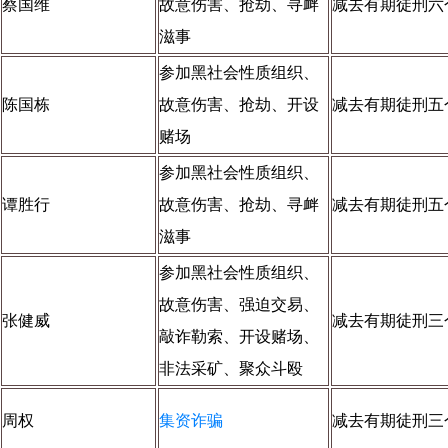
蔡国维
故意伤害、抢劫、寻衅
减去有期徒刑六
滋事
参加黑社会性质组织、
陈国栋
故意伤害、抢劫、开设
减去有期徒刑五
赌场
参加黑社会性质组织、
谭胜行
故意伤害、抢劫、寻衅
减去有期徒刑五
滋事
参加黑社会性质组织、
故意伤害、强迫交易、
张健威
减去有期徒刑三
敲诈勒索、开设赌场、
非法采矿、聚众斗殴
周权
集资诈骗
减去有期徒刑三