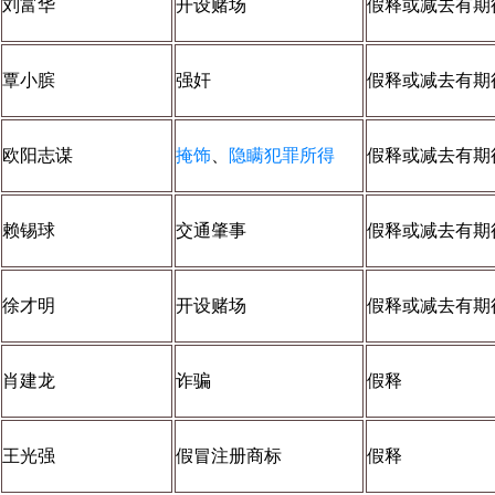
刘富华
开设赌场
假释或减去有期
覃小膑
强奸
假释或减去有期
欧阳志谋
掩饰
、
隐瞒犯罪所得
假释或减去有期
赖锡球
交通肇事
假释或减去有期
徐才明
开设赌场
假释或减去有期
肖建龙
诈骗
假释
王光强
假冒注册商标
假释