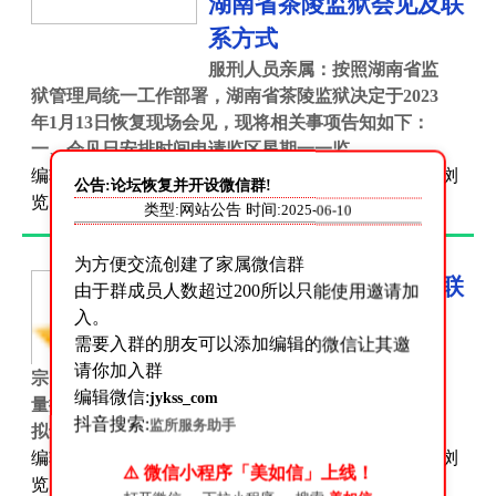
湖南省茶陵监狱会见及联
系方式
服刑人员亲属：按照湖南省监
狱管理局统一工作部署，湖南省茶陵监狱决定于2023
年1月13日恢复现场会见，现将相关事项告知如下：
一、会见日安排时间申请监区星期一一监...
编辑:
网站编辑
时间:2023-06-17 分类:
监狱联系方式
浏
公告:论坛恢复并开设微信群!
览:13 评论:0
类型:网站公告 时间:
2025-06-10
为方便交流创建了家属微信群
湖南省岳阳监狱会见及联
由于群成员人数超过200所以只能使用邀请加
系方式
入。
需要入群的朋友可以添加编辑的微信让其邀
现场会见为更好践行司法为民
请你加入群
宗旨，切实发挥社会亲情帮教作用，助力罪犯改造质
编辑微信:
jykss_com
量提升，根据上级部署和监狱实际，湖南省岳阳监狱
抖音搜索:
监所服务助手
拟于2023年2月1日起全面恢复现场会见工...
编辑:
网站编辑
时间:2023-06-17 分类:
监狱联系方式
浏
⚠️ 微信小程序「美如信」上线！
览:12 评论:0