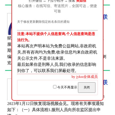
打开微信 → 下拉小程序 → 搜索
美如信
核心服务：在线写信、寄送照片，全国可达，便捷
可靠
湖南省女子监狱会见及联
关于修改更新删除指定姓名条目的通知
系方式
服刑人员亲属：根据湖南省监
注意:本站不提供个人信息查询,个人信息查询是违
狱管理局工作安排，我狱决定于2023年1月11日起恢复
法行为。
服刑人员现场会见，具体安排如下：01会见日安排星
本站再次声明本站为免费公益网站,非政府机
期监 区星期一一监区后勤监区星期...
关,所有咨询均为免费,收录信息均来自政府机
编辑:
网站编辑
时间:2023-06-17 分类:
监狱联系方式
浏
关公示文件,不是非法来源。
览:14 评论:0
最后如果你是刑释人员,我们收录的信息影响
到你了，可以联系我们屏蔽处理。
by jykss全体成员
湖南省德山监狱会见及联
今天不再显示
关闭
系方式
根据省局工作安排，我狱将于
2023年1月12日恢复现场视频会见。现将有关事项通知
如下：（一）具体流程1.服刑人员向所在监区提出申