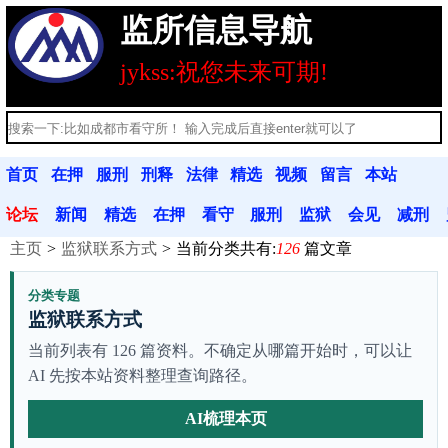
监所信息导航
jykss:祝您未来可期!
首页
在押
服刑
刑释
法律
精选
视频
留言
本站
人员
人员
人员
法规
文章
分享
本
公告
论坛
新闻
精选
在押
看守
服刑
监狱
会见
减刑
主页
监狱联系方式
当前分类共有:
126
篇文章
动态
文章
人员
联系
人员
联系
信息
假释
分类专题
监狱联系方式
当前列表有 126 篇资料。不确定从哪篇开始时，可以让
AI 先按本站资料整理查询路径。
AI梳理本页