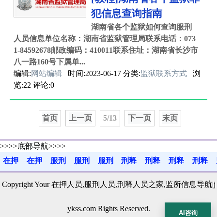
犯信息查询指南
湖南省各个监狱如何查询服刑
人员信息单位名称：湖南省监狱管理局联系电话：073
1-84592678邮政编码：410011联系住址：湖南省长沙市
八一路160号下属单...
编辑:
网站编辑
时间:2023-06-17 分类:
监狱联系方式
浏
览:22 评论:0
首页
上一页
5/13
下一页
末页
>>>>底部导航>>>>
在押
在押
服刑
服刑
服刑
刑释
刑释
刑释
刑释
百科
指南
百科
判决
故事
百科
就业
感悟
疏导
Copyright Your 在押人员,服刑人员,刑释人员之家,监所信息导航|j
ykss.com Rights Reserved.
AI咨询