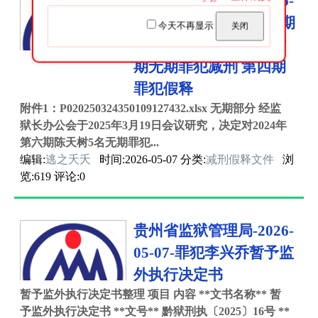
贵州省监狱管理局-2026-
05-07-2024年第三期有期
今天不再显示
关闭
罪犯减刑 第五期、第六
期无期罪犯减刑 第四期
罪犯假释
附件1：P020250324350109127432.xlsx 无期部分 经监
狱长办公会于2025年3月19日会议研究，决定对2024年
第六期陈天树5名无期罪犯...
编辑:
逃之夭夭
时间:2026-05-07 分类:
减刑假释文件
浏
览:619 评论:0
贵州省监狱管理局-2026-
05-07-罪犯李兴乔暂予监
外执行决定书
暂予监外执行决定书整理 项目 内容 **文书名称** 暂
予监外执行决定书 **文号** 黔狱刑执〔2025〕16号 **