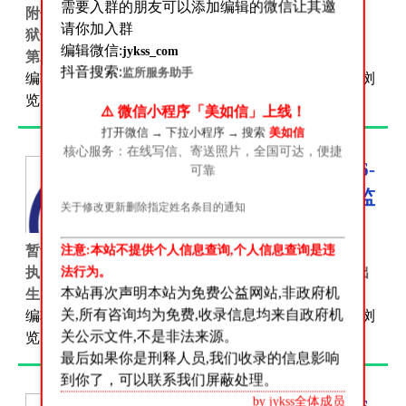
需要入群的朋友可以添加编辑的微信让其邀
附件1：P020250107602697075205.xlsx 一般罪犯 经监
请你加入群
狱长办公会于2025年1月6日会议研究，决定对2024年
编辑微信:
jykss_com
第二期有期第2批次胡...
抖音搜索:
监所服务助手
编辑:
逃之夭夭
时间:2026-05-07 分类:
减刑假释文件
浏
览:1007 评论:0
⚠️ 微信小程序「美如信」上线！
打开微信 → 下拉小程序 → 搜索
美如信
核心服务：在线写信、寄送照片，全国可达，便捷
贵州省监狱管理局-2026-
可靠
05-07-罪犯王发顺暂予监
关于修改更新删除指定姓名条目的通知
外执行决定书
注意:本站不提供个人信息查询,个人信息查询是违
暂予监外执行决定书整理 项目 内容 **文号** 黔狱刑
法行为。
执（2025）5号 **罪犯姓名** 王发顺 **性别** 男 **出
本站再次声明本站为免费公益网站,非政府机
生日期*...
关,所有咨询均为免费,收录信息均来自政府机
编辑:
逃之夭夭
时间:2026-05-07 分类:
减刑假释文件
浏
关公示文件,不是非法来源。
览:483 评论:0
最后如果你是刑释人员,我们收录的信息影响
到你了，可以联系我们屏蔽处理。
by jykss全体成员