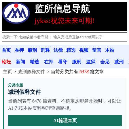
监所信息导航
jykss:祝您未来可期!
首页
在押
服刑
刑释
法律
精选
视频
留言
本站
人员
人员
人员
法规
文章
分享
本
公告
论坛
新闻
精选
在押
看守
服刑
监狱
会见
减刑
主页
减刑假释文件
当前分类共有:
6478
篇文章
动态
文章
人员
联系
人员
联系
信息
假释
分类专题
减刑假释文件
当前列表有 6478 篇资料。不确定从哪篇开始时，可以让
AI 先按本站资料整理查询路径。
AI梳理本页