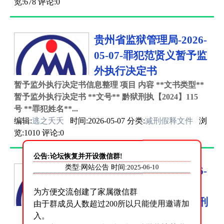
览:678 评论:0
贵州省监狱管理局-2026-
05-07-罪犯范贤义暂予监
外执行决定书
暂予监外执行决定书信息整理 项目 内容 **文书类型**
暂予监外执行决定书 **文号** 黔狱刑执【2024】115
号 **罪犯姓名**...
编辑:
逃之夭夭
时间:2026-05-07 分类:
减刑假释文件
浏
览:1010 评论:0
公告:论坛恢复并开设微信群!
类型:网站公告 时间:
2025-06-10
贵州省监狱管理局-2026-
05-07-2024年第二期(有
为方便交流创建了家属微信群
期部分)第2批次罪犯减刑
由于群成员人数超过200所以只能使用邀请加
入。
门户网站公示