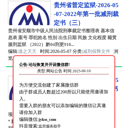
贵州省普定监狱-2026-05
-07-2022年第一批减刑裁
定书（三）
贵州省安顺市中级人民法院刑事裁定书整理表 基本信
息表 案号 罪犯姓名 性别 出生日期 民族 文化程度 籍贯
服刑监狱 （2022）黔04刑更910...
编辑:
逃之夭夭
时间:2026-05-07 分类:
减刑假释文件
浏
览:1092 评论:0
公告:论坛恢复并开设微信群!
类型:网站公告 时间:
2025-06-10
贵州省普定监狱-2026-05
为方便交流创建了家属微信群
-07-暂予监外执行决定书
由于群成员人数超过200所以只能使用邀请加
（黔狱刑执[2023]006
入。
需要入群的朋友可以添加编辑的微信让其邀
号）
请你加入群
项目 内容 **文书名称** 暂予监外执行决定书 **文号*
编辑微信:
jykss_com
* 黔狱刑执〔2023〕006号 **罪犯姓名** 鄢畅品 **性
抖音搜索:
监所服务助手