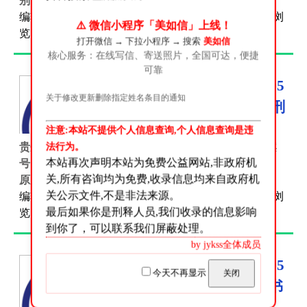
别**...
编辑:
逃之夭夭
时间:2026-05-07 分类:
减刑假释文件
浏
⚠️ 微信小程序「美如信」上线！
览:667 评论:0
打开微信 → 下拉小程序 → 搜索
美如信
核心服务：在线写信、寄送照片，全国可达，便捷
可靠
贵州省普定监狱-2026-05
关于修改更新删除指定姓名条目的通知
-07-2022年第2、3批减刑
假释裁定书
注意:本站不提供个人信息查询,个人信息查询是违
法行为。
贵州省安顺市中级人民法院刑事裁定书汇总表 序号 案
本站再次声明本站为免费公益网站,非政府机
号 罪犯姓名 性别 出生日期 民族 文化程度 籍贯 罪名
关,所有咨询均为免费,收录信息均来自政府机
原判刑期 原判罚金/财产刑 剥夺政治权利 原判...
关公示文件,不是非法来源。
编辑:
逃之夭夭
时间:2026-05-07 分类:
减刑假释文件
浏
最后如果你是刑释人员,我们收录的信息影响
览:779 评论:0
到你了，可以联系我们屏蔽处理。
by jykss全体成员
贵州省普定监狱-2026-05
今天不再显示
关闭
-07-暂予监外执行决定书