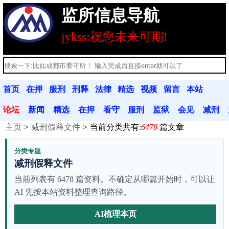
监所信息导航
jykss:祝您未来可期!
首页
在押
服刑
刑释
法律
精选
视频
留言
本站
人员
人员
人员
法规
文章
分享
本
公告
论坛
新闻
精选
在押
看守
服刑
监狱
会见
减刑
主页
减刑假释文件
当前分类共有:
6478
篇文章
动态
文章
人员
联系
人员
联系
信息
假释
分类专题
减刑假释文件
当前列表有 6478 篇资料。不确定从哪篇开始时，可以让
AI 先按本站资料整理查询路径。
AI梳理本页